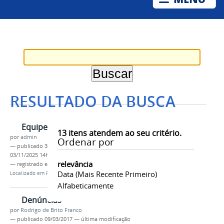
RESULTADO DA BUSCA
Equipe
13
itens atendem ao seu critério.
por
admin
Ordenar por
—
publicado
31/01/2017
—
última modificação
03/11/2025 14h56
relevância
— registrado em:
Univasf
,
PROAE
Data (mais Recente Primeiro)
Localizado em
PROAE
Alfabeticamente
Denúncias
por
Rodrigo de Brito Franco
—
publicado
09/03/2017
—
última modificação