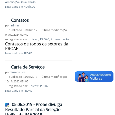
Ampliação
,
Atualização
Localizado em
NOTÍCIAS
Contatos
por
admin
—
publicado
31/01/2017
—
última modificação
04/09/2024 09h40
— registrado em:
Univasf
,
PROAE
,
Apresentação
Contatos de todos os setores da
PROAE
Localizado em
PROAE
Carta de Serviços
por
Suzana Leal
—
publicado
15/02/2017
—
última modificação
16/11/2022 08h03
— registrado em:
Univasf
,
PROAE
Localizado em
PROAE
05.06.2019 - Proae divulga
Resultado Parcial da Seleção
Unificada PAE 2019.