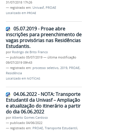
31/07/2018 17h26
— registrado em:
Univasf
,
PROAE
Localizado em
PROAE
05.07.2019 - Proae abre
inscrições para preenchimento de
vagas provisórias nas Residências
Estudantis.
por
Rodrigo de Brito Franco
—
publicado
05/07/2019
—
última modificação
09/07/2019 09h43
— registrado em:
processo seletivo
,
2019
,
PROAE
,
Residência
Localizado em
NOTÍCIAS
04.06.2022 - NOTA: Transporte
Estudantil da Univasf – Ampliação
e atualização do itinerário a partir
do dia 06.06.2022
por
Alberto Gomes Cardoso
—
publicado
04/06/2022
— registrado em:
PROAE
,
Transporte Estudantil
,