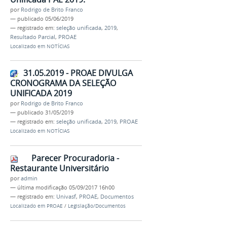
por
Rodrigo de Brito Franco
—
publicado
05/06/2019
— registrado em:
seleção unificada
,
2019
,
Resultado Parcial
,
PROAE
Localizado em
NOTÍCIAS
31.05.2019 - PROAE DIVULGA
CRONOGRAMA DA SELEÇÃO
UNIFICADA 2019
por
Rodrigo de Brito Franco
—
publicado
31/05/2019
— registrado em:
seleção unificada
,
2019
,
PROAE
Localizado em
NOTÍCIAS
Parecer Procuradoria -
Restaurante Universitário
por
admin
—
última modificação
05/09/2017 16h00
— registrado em:
Univasf
,
PROAE
,
Documentos
Localizado em
PROAE
/
Legislação/Documentos