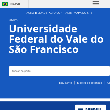
BRASIL
Simplifique!
ACESSIBILIDADE
ALTO CONTRASTE
MAPA DO SITE
Comunica BR
UNIVASF
Universidade
Participe
Federal do Vale do
Acesso à informação
Legislação
Buscar no portal
São Francisco
Canais
MINISTÉRIO DA EDUCAÇÃO
Estudante
Mostra de extensão
C