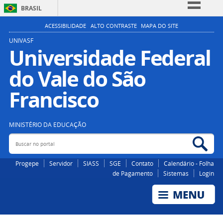
BRASIL
Simplifique!
ACESSIBILIDADE
ALTO CONTRASTE
MAPA DO SITE
Comunica BR
UNIVASF
Universidade Federal
Participe
do Vale do São
Acesso à informação
Legislação
Francisco
Canais
MINISTÉRIO DA EDUCAÇÃO
Buscar no portal
Bus
Progepe
Servidor
SIASS
SGE
Contato
Calendário - Folha
de Pagamento
Sistemas
Login