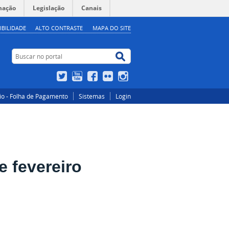
mação
Legislação
Canais
IBILIDADE
ALTO CONTRASTE
MAPA DO SITE
Buscar no portal
Buscar no portal
Twitter
YouTube
Facebook
Flickr
Instagram
io - Folha de Pagamento
Sistemas
Login
e fevereiro