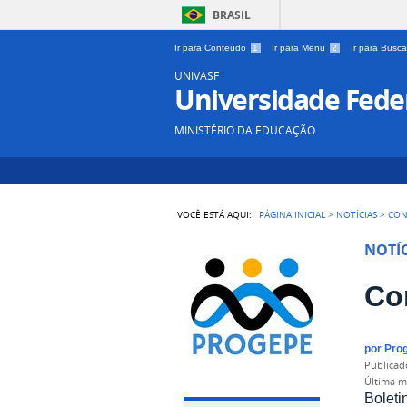
BRASIL
Ir para Conteúdo
1
Ir para Menu
2
Ir para Busc
UNIVASF
Universidade Feder
MINISTÉRIO DA EDUCAÇÃO
VOCÊ ESTÁ AQUI:
PÁGINA INICIAL
>
NOTÍCIAS
>
CON
NOTÍC
Con
por
Pro
publica
última 
Boleti