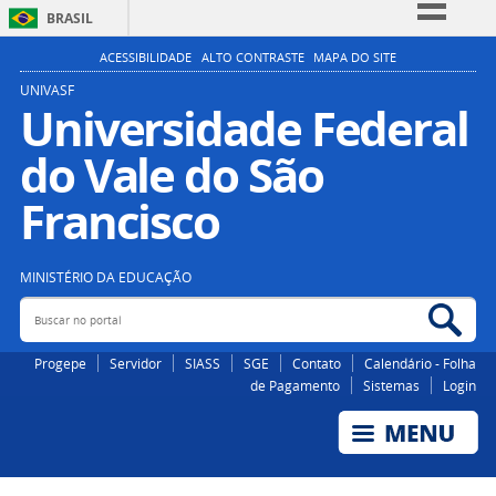
BRASIL
Simplifique!
ACESSIBILIDADE
ALTO CONTRASTE
MAPA DO SITE
Comunica BR
UNIVASF
Universidade Federal
Participe
do Vale do São
Acesso à informação
Legislação
Francisco
Canais
MINISTÉRIO DA EDUCAÇÃO
Buscar no portal
Bus
Progepe
Servidor
SIASS
SGE
Contato
Calendário - Folha
de Pagamento
Sistemas
Login