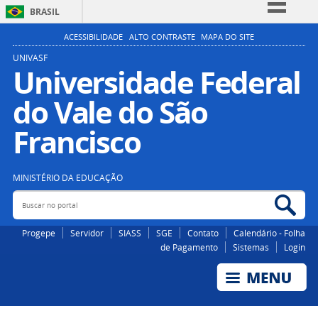
BRASIL
Simplifique!
ACESSIBILIDADE
ALTO CONTRASTE
MAPA DO SITE
Comunica BR
UNIVASF
Universidade Federal
Participe
do Vale do São
Acesso à informação
Legislação
Francisco
Canais
MINISTÉRIO DA EDUCAÇÃO
Buscar no portal
Bus
Progepe
Servidor
SIASS
SGE
Contato
Calendário - Folha
de Pagamento
Sistemas
Login