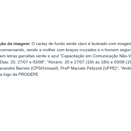
ção da imagem:
O cartaz de fundo verde claro é ilustrado com imag
 conversando, sendo a mulher com braços cruzados e o homem segura
 em letras garrafais verde e azul "Capacitação em Comunicação Não-Vio
"Dias: 20, 27/07 e 03/08"; "Horário: 20 e 27/07 (15h às 18h) e 03/08 (15
lexandre Barreto (CPSI/Univasf), Profº Marcelo Pelizzoli (UFPE)"; "Amb
, a logo da PROGEPE.