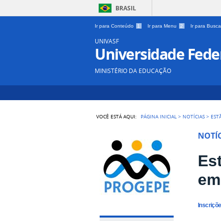
BRASIL
Ir para Conteúdo
1
Ir para Menu
2
Ir para Busc
UNIVASF
Universidade Feder
MINISTÉRIO DA EDUCAÇÃO
VOCÊ ESTÁ AQUI:
PÁGINA INICIAL
>
NOTÍCIAS
>
EST
NOTÍC
Es
em
Inscriçõe