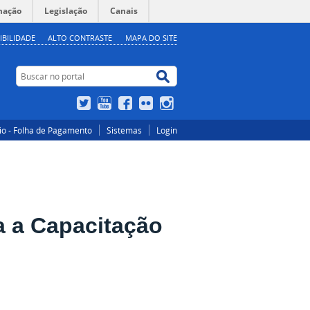
mação
Legislação
Canais
IBILIDADE
ALTO CONTRASTE
MAPA DO SITE
Buscar no portal
Buscar no portal
Twitter
YouTube
Facebook
Flickr
Instagram
io - Folha de Pagamento
Sistemas
Login
a a Capacitação