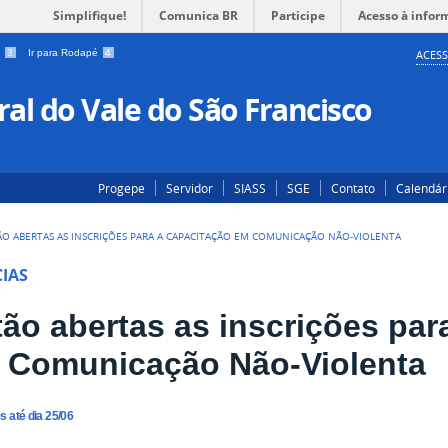
Simplifique!
Comunica BR
Participe
Acesso à infor
a
3
Ir para Rodapé
4
ACESS
al do Vale do São Francisco
Progepe
Servidor
SIASS
SGE
Contato
Calendár
ÃO ABERTAS AS INSCRIÇÕES PARA A CAPACITAÇÃO EM COMUNICAÇÃO NÃO-VIOLENTA
IAS
tão abertas as inscrições par
 Comunicação Não-Violenta
s até dia 25/06