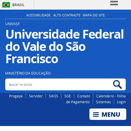
BRASIL
Simplifique!
ACESSIBILIDADE
ALTO CONTRASTE
MAPA DO SITE
Comunica BR
UNIVASF
Universidade Federal
Participe
do Vale do São
Acesso à informação
Legislação
Francisco
Canais
MINISTÉRIO DA EDUCAÇÃO
Buscar no portal
Bus
Progepe
Servidor
SIASS
SGE
Contato
Calendário - Folha
de Pagamento
Sistemas
Login