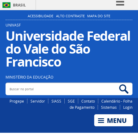
BRASIL
Simplifique!
ACESSIBILIDADE
ALTO CONTRASTE
MAPA DO SITE
Comunica BR
UNIVASF
Universidade Federal
Participe
do Vale do São
Acesso à informação
Legislação
Francisco
Canais
MINISTÉRIO DA EDUCAÇÃO
Buscar no portal
Bus
Progepe
Servidor
SIASS
SGE
Contato
Calendário - Folha
de Pagamento
Sistemas
Login