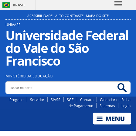
BRASIL
Simplifique!
ACESSIBILIDADE
ALTO CONTRASTE
MAPA DO SITE
Comunica BR
UNIVASF
Universidade Federal
Participe
do Vale do São
Acesso à informação
Legislação
Francisco
Canais
MINISTÉRIO DA EDUCAÇÃO
Buscar no portal
Bus
Progepe
Servidor
SIASS
SGE
Contato
Calendário - Folha
de Pagamento
Sistemas
Login