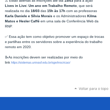
⚠️ Estão abertas as inscrições até dia
15/03
para a ação
Lives in Live: Um ano em Trabalho Remoto
, que será
realizada no dia
18/03
das
15h às 17h
com as professoras
Karla Daniele e Sílvia Morais
e os Administradores
Kilma
Matos e Hesler Caffé
em uma sala de Conferência Web da
RNP.
✅ Essa ação tem como objetivo promover um espaço de trocas
e partilhas entre os servidores sobre a experiência do trabalho
remoto em 2020.
📝As inscrições devem ser realizadas por meio do
link
https://sistemas.univasf.edu.br/sge/inscricao/
Voltar para o topo