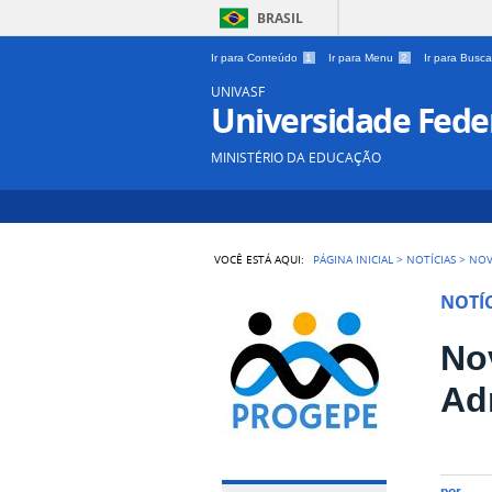
BRASIL
Ir para Conteúdo
1
Ir para Menu
2
Ir para Busc
UNIVASF
Universidade Feder
MINISTÉRIO DA EDUCAÇÃO
VOCÊ ESTÁ AQUI:
PÁGINA INICIAL
>
NOTÍCIAS
>
NOV
NOTÍC
No
Ad
por