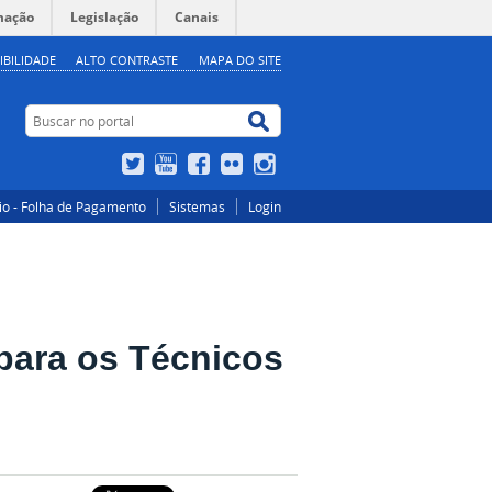
mação
Legislação
Canais
IBILIDADE
ALTO CONTRASTE
MAPA DO SITE
Buscar no portal
Buscar no portal
Twitter
YouTube
Facebook
Flickr
Instagram
io - Folha de Pagamento
Sistemas
Login
para os Técnicos