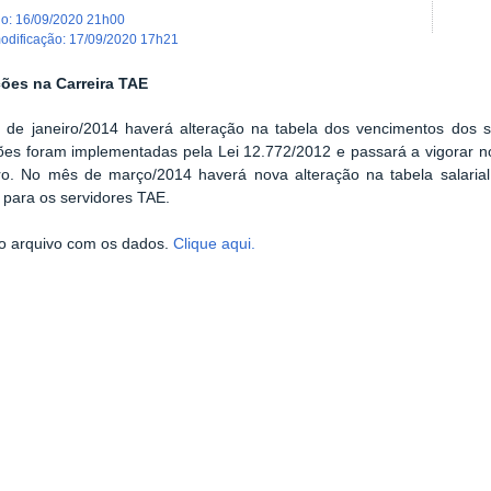
do
:
16/09/2020 21h00
modificação
:
17/09/2020 17h21
ções na Carreira TAE
ir de janeiro/2014 haverá alteração na tabela dos vencimentos dos s
ções foram implementadas pela Lei 12.772/2012 e passará a vigorar n
iro. No mês de março/2014 haverá nova alteração na tabela salar
 para os servidores TAE.
o arquivo com os dados.
Clique aqui.