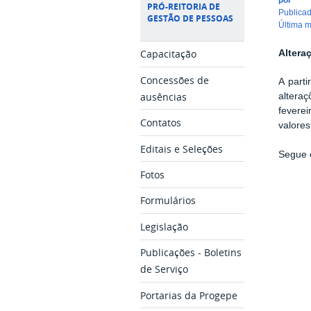
PRÓ-REITORIA DE
publica
GESTÃO DE PESSOAS
última 
Capacitação
Altera
Concessões de
A part
ausências
altera
fevere
Contatos
valores
Editais e Seleções
Segue 
Fotos
Formulários
Legislação
Publicações - Boletins
de Serviço
Portarias da Progepe