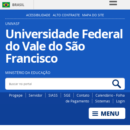
BRASIL
Simplifique!
ACESSIBILIDADE
ALTO CONTRASTE
MAPA DO SITE
Comunica BR
UNIVASF
Universidade Federal
Participe
do Vale do São
Acesso à informação
Legislação
Francisco
Canais
MINISTÉRIO DA EDUCAÇÃO
Buscar no portal
Bus
Progepe
Servidor
SIASS
SGE
Contato
Calendário - Folha
de Pagamento
Sistemas
Login