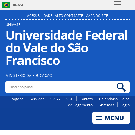
BRASIL
Simplifique!
ACESSIBILIDADE
ALTO CONTRASTE
MAPA DO SITE
Comunica BR
UNIVASF
Universidade Federal
Participe
do Vale do São
Acesso à informação
Legislação
Francisco
Canais
MINISTÉRIO DA EDUCAÇÃO
Buscar no portal
Bus
Progepe
Servidor
SIASS
SGE
Contato
Calendário - Folha
de Pagamento
Sistemas
Login