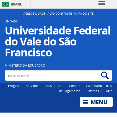
BRASIL
Simplifique!
ACESSIBILIDADE
ALTO CONTRASTE
MAPA DO SITE
Comunica BR
UNIVASF
Universidade Federal
Participe
do Vale do São
Acesso à informação
Legislação
Francisco
Canais
MINISTÉRIO DA EDUCAÇÃO
Buscar no portal
Bus
Progepe
Servidor
SIASS
SGE
Contato
Calendário - Folha
de Pagamento
Sistemas
Login