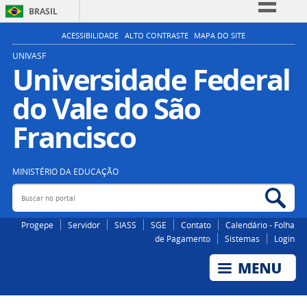
BRASIL
Simplifique!
ACESSIBILIDADE
ALTO CONTRASTE
MAPA DO SITE
Comunica BR
UNIVASF
Universidade Federal
Participe
do Vale do São
Acesso à informação
Legislação
Francisco
Canais
MINISTÉRIO DA EDUCAÇÃO
Buscar no portal
Bus
Progepe
Servidor
SIASS
SGE
Contato
Calendário - Folha
de Pagamento
Sistemas
Login