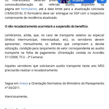
Os interessados deverão preencher o formulário, para a
concessão/alteração do referido auxílio, disponível na
página em
formulários,
até a data limite para a atualização solicitada
(18/04/2016). O formulário deve ser entregue na SGP com o respectivo
comprovante de residência atualizado.
O não recadastramento acarretará a suspensão do benefício.
Lembramos, ainda, que, no caso de transporte seletivo ou especial
(ônibus intermunicipal, interestadual, etc), os servidores devem
apresentar, mensalmente, os bilhetes que comprovem a devida
utilização, condição para lançamento do valor correspondente ao auxílio
transporte na folha de pagamento. (Orientação contida no Acordão
511/2006, TCU - 2ª Camara).
Aqueles servidores que solicitaram auxílio transporte neste ano NÃO
precisarão realizar o recadastramento.
Segue em
Anexo
a Orientação Normativa do Ministério do Planejamento
nº 04/2011.
Atenciosamente,