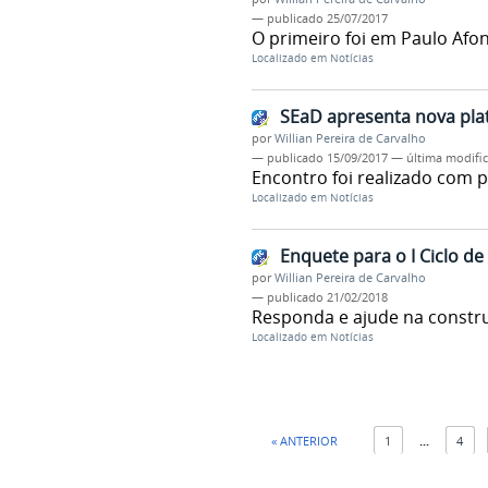
—
publicado
25/07/2017
O primeiro foi em Paulo Afo
Localizado em
Notícias
SEaD apresenta nova pl
por
Willian Pereira de Carvalho
—
publicado
15/09/2017
—
última modifi
Encontro foi realizado com p
Localizado em
Notícias
Enquete para o I Ciclo d
por
Willian Pereira de Carvalho
—
publicado
21/02/2018
Responda e ajude na constr
Localizado em
Notícias
« ANTERIOR
1
...
4