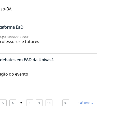
nso-BA.
ataforma EaD
cação
18/09/2017 09h11
rofessores e tutores
e debates em EAD da Univasf.
ução do evento
5
6
7
8
9
10
...
35
PRÓXIMO »