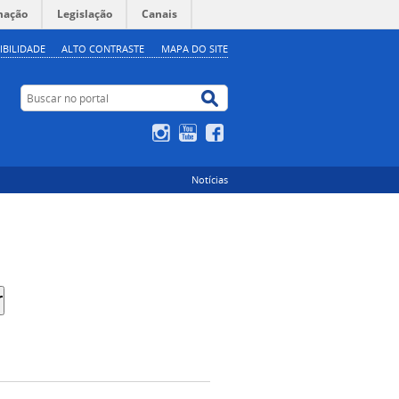
mação
Legislação
Canais
IBILIDADE
ALTO CONTRASTE
MAPA DO SITE
Buscar no portal
Buscar no portal
Instagram
YouTube
Facebook
Notícias