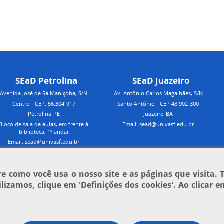
SEaD Petrolina
SEaD Juazeiro
Avenida José de Sá Maniçoba, S/N
Av. Antônio Carlos Magalhães, S/N
Centro - CEP: 56.304-917
Santo Antônio - CEP 48.902-300
Petrolina-PE
Juazeiro-BA
Bloco de sala de aulas, em frente à
Email: sead@univasf.edu.br
biblioteca, 1º andar
Email: sead@univasf.edu.br
 como você usa o nosso site e as páginas que visita. 
tilizamos, clique em
'Definições dos cookies'
. Ao clicar 