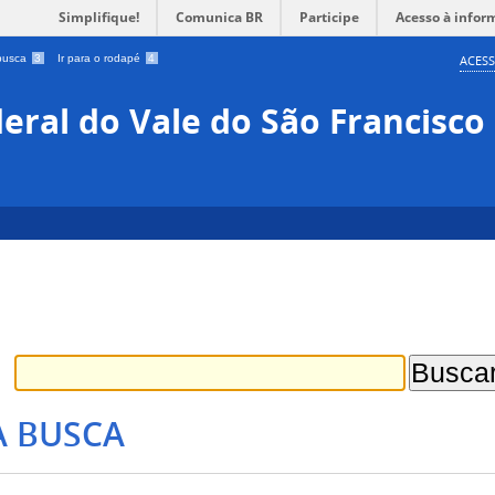
Simplifique!
Comunica BR
Participe
Acesso à infor
 busca
3
Ir para o rodapé
4
ACESS
eral do Vale do São Francisco
A BUSCA