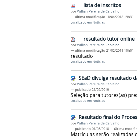
lista de inscritos
por
Willian Pereira de Carvalho
—
última modificação
18/04/2018 19h31
Localizado em
Notícias
resultado tutor online
por
Willian Pereira de Carvalho
—
última modificação
21/02/2019 10h01
resultado
Localizado em
Notícias
SEaD divulga resultado d
por
Willian Pereira de Carvalho
—
publicado
21/02/2019
Seleção para tutores(as) pre
Localizado em
Notícias
Resultado final do Proce
por
Willian Pereira de Carvalho
—
publicado
01/03/2018
—
última modifi
Matrículas serão realizadas 