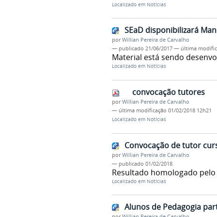
Localizado em
Notícias
SEaD disponibilizará Man
por
Willian Pereira de Carvalho
—
publicado
21/06/2017
—
última modifi
Material está sendo desenvol
Localizado em
Notícias
convocação tutores
por
Willian Pereira de Carvalho
—
última modificação
01/02/2018 12h21
Localizado em
Notícias
Convocação de tutor curs
por
Willian Pereira de Carvalho
—
publicado
01/02/2018
Resultado homologado pelo E
Localizado em
Notícias
Alunos de Pedagogia par
por
Willian Pereira de Carvalho