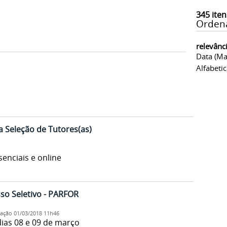
345
iten
Orden
relevânc
Data (ma
Alfabeti
a Seleção de Tutores(as)
senciais e online
sso Seletivo - PARFOR
cação
01/03/2018 11h46
dias 08 e 09 de março