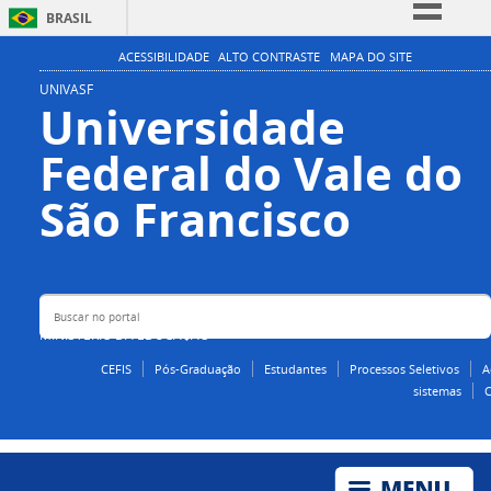
BRASIL
Simplifique!
ACESSIBILIDADE
ALTO CONTRASTE
MAPA DO SITE
Comunica BR
UNIVASF
Universidade
Participe
Federal do Vale do
Acesso à informação
Legislação
Buscar no portal
São Francisco
Canais
MINISTÉRIO DA EDUCAÇÃO
CEFIS
Pós-Graduação
Estudantes
Processos Seletivos
A
sistemas
C