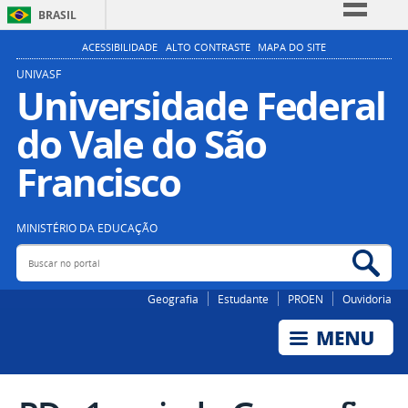
BRASIL
Simplifique!
ACESSIBILIDADE
ALTO CONTRASTE
MAPA DO SITE
Comunica BR
UNIVASF
Universidade Federal
Participe
do Vale do São
Acesso à informação
Legislação
Francisco
Canais
MINISTÉRIO DA EDUCAÇÃO
Buscar no portal
Bus
Geografia
Estudante
PROEN
Ouvidoria