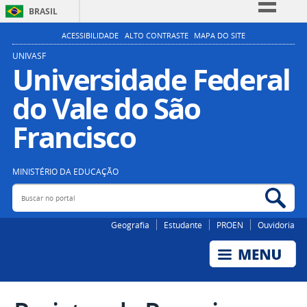
BRASIL
Simplifique!
ACESSIBILIDADE
ALTO CONTRASTE
MAPA DO SITE
Comunica BR
UNIVASF
Universidade Federal
Participe
do Vale do São
Acesso à informação
Legislação
Francisco
Canais
MINISTÉRIO DA EDUCAÇÃO
Buscar no portal
Bus
Geografia
Estudante
PROEN
Ouvidoria