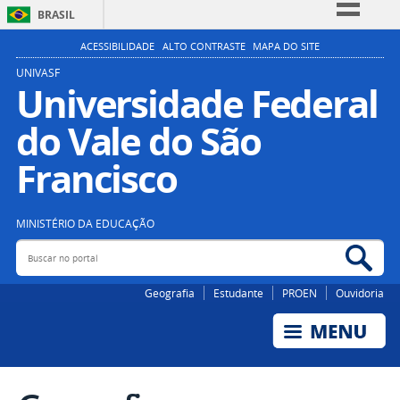
BRASIL
Simplifique!
ACESSIBILIDADE
ALTO CONTRASTE
MAPA DO SITE
Comunica BR
UNIVASF
Universidade Federal
Participe
do Vale do São
Acesso à informação
Legislação
Francisco
Canais
MINISTÉRIO DA EDUCAÇÃO
Buscar no portal
Bus
Geografia
Estudante
PROEN
Ouvidoria