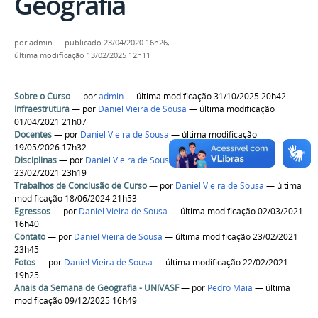
Geografia
por
admin
—
publicado
23/04/2020 16h26,
última modificação
13/02/2025 12h11
Sobre o Curso
—
por
admin
— última modificação 31/10/2025 20h42
Infraestrutura
—
por
Daniel Vieira de Sousa
— última modificação
01/04/2021 21h07
Docentes
—
por
Daniel Vieira de Sousa
— última modificação
19/05/2026 17h32
Disciplinas
—
por
Daniel Vieira de Sousa
— última modificação
23/02/2021 23h19
Trabalhos de Conclusão de Curso
—
por
Daniel Vieira de Sousa
— última
modificação 18/06/2024 21h53
Egressos
—
por
Daniel Vieira de Sousa
— última modificação 02/03/2021
16h40
Contato
—
por
Daniel Vieira de Sousa
— última modificação 23/02/2021
23h45
Fotos
—
por
Daniel Vieira de Sousa
— última modificação 22/02/2021
19h25
Anais da Semana de Geografia - UNIVASF
—
por
Pedro Maia
— última
modificação 09/12/2025 16h49