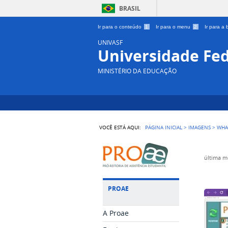
BRASIL
Ir para o conteúdo
1
Ir para o menu
2
Ir para a
UNIVASF
Universidade Fed
MINISTÉRIO DA EDUCAÇÃO
VOCÊ ESTÁ AQUI:
PÁGINA INICIAL
>
IMAGENS
>
WHA
última m
PROAE
A Proae