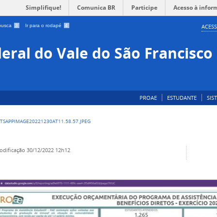
Simplifique!
Comunica BR
Participe
Acesso à infor
 busca
3
Ir para o rodapé
4
ACESS
eral do Vale do São Francisco
PROAE
ESTUDANTE
SIS
TSAPPIMAGE20221230AT11.58.57.JPEG
odificação
30/12/2022 12h12