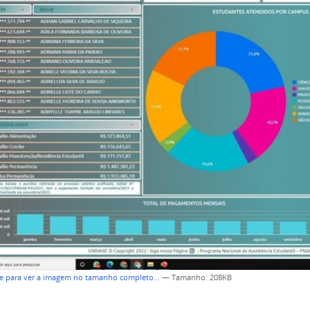
ue para ver a imagem no tamanho completo…
—
Tamanho
: 208KB