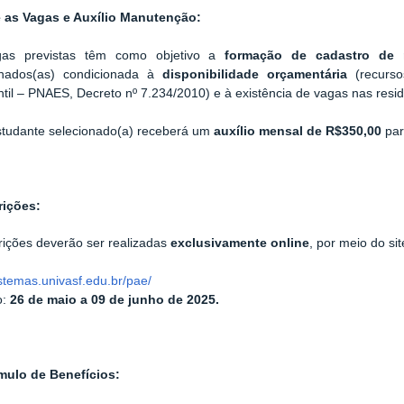
 as Vagas e Auxílio Manutenção:
as previstas têm como objetivo a
formação de cadastro de 
onados(as) condicionada à
disponibilidade orçamentária
(recurso
til – PNAES, Decreto nº 7.234/2010) e à existência de vagas nas resid
studante selecionado(a) receberá um
auxílio mensal de R$350,00
par
rições:
rições deverão ser realizadas
exclusivamente online
, por meio do sit
stemas.univasf.edu.br/pae/
o:
26 de maio a 09 de junho de 2025.
ulo de Benefícios: