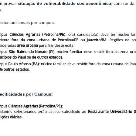
mprovar
situação de vulnerabilidade socioeconômica
, com renda 
o
.
sitos adicionais por campus:
pus Ciências Agrárias (Petrolina/PE)
: o(a) candidato(a) deve ter núcleo fa
idente
fora da zona urbana de Petrolina/PE ou Juazeiro/BA
. Regiões de pr
sideradas
área urbana
para fins deste edital.
pus São Raimundo Nonato (PI)
: núcleo familiar deve residir fora da zona 
icípios do Piauí ou de outros estados
.
pus Paulo Afonso (BA)
: núcleo familiar deve residir fora da zona urbana de P
de outros estados
.
ecificidades por Campus:
pus Ciências Agrárias (Petrolina/PE):
udantes selecionados terão acesso subsidiado ao
Restaurante Universitário (
ições diárias
.