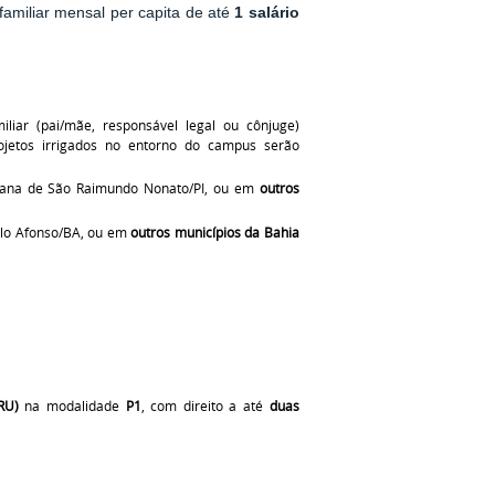
familiar mensal per capita de até
1 salário
miliar (pai/mãe, responsável legal ou cônjuge)
ojetos irrigados no entorno do campus serão
urbana de São Raimundo Nonato/PI, ou em
outros
aulo Afonso/BA, ou em
outros municípios da Bahia
RU)
na modalidade
P1
, com direito a até
duas