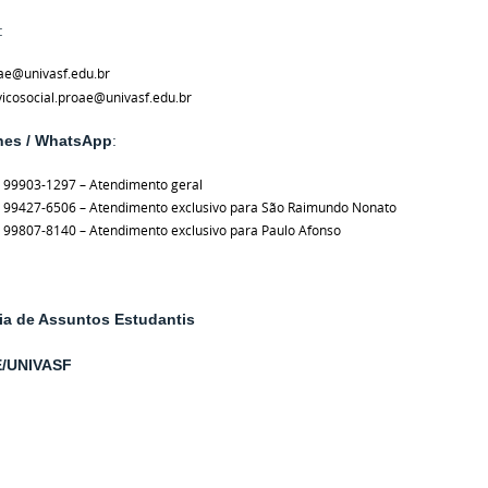
:
ae@univasf.edu.br
vicosocial.proae@univasf.edu.br
nes / WhatsApp
:
) 99903-1297 – Atendimento geral
) 99427-6506 – Atendimento exclusivo para São Raimundo Nonato
) 99807-8140 – Atendimento exclusivo para Paulo Afonso
ria de Assuntos Estudantis
/UNIVASF