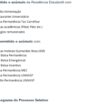
itido o acúmulo
da Residência Estudantil com:
ílio Alimentação
taurante Universitário
sa Permanência Tac Carrefour
as acadêmicas (Pibid, Pibic etc.)
ágios remunerados
permitido o acúmulo
com:
sas Instituto Guimarães Rosa (IGR)
Bolsa Permanência
Bolsa Emergencial
Bolsa Incentivo
sa Permanência MEC
sa Permanência UNIVASF
ílio Permanência UNIVASF
ograma do Processo Seletivo