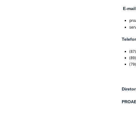
E-mail
pro
ser
Telefo
(87
(89
(79
Direto
PROAE