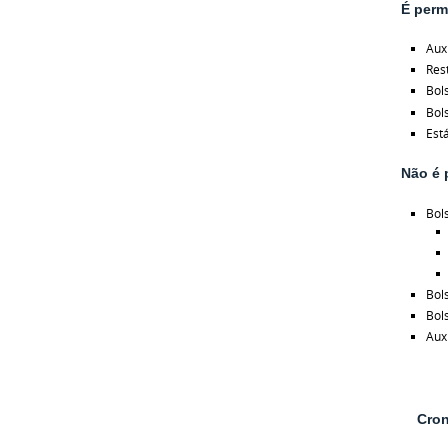
É perm
Aux
Res
Bol
Bols
Est
Não é 
Bol
Bol
Bol
Aux
Cron