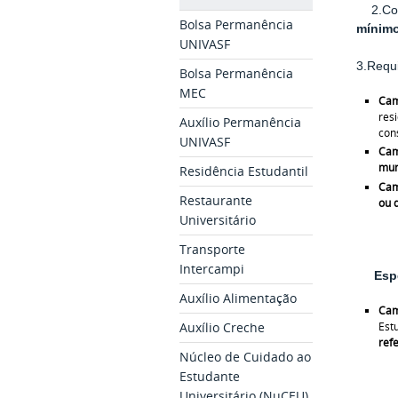
2.Co
Bolsa Permanência
mínim
UNIVASF
3.
Requi
Bolsa Permanência
MEC
Cam
res
Auxílio Permanência
con
UNIVASF
Cam
mun
Residência Estudantil
Cam
Restaurante
ou 
Universitário
Transporte
Intercampi
Esp
Auxílio Alimentação
Cam
Auxílio Creche
Est
refe
Núcleo de Cuidado ao
Estudante
Universitário (NuCEU)