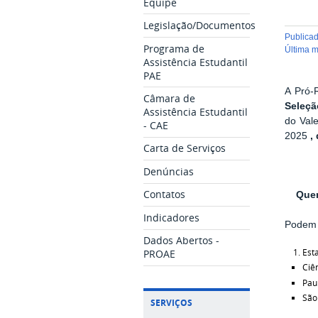
Equipe
Legislação/Documentos
publica
Programa de
última 
Assistência Estudantil
PAE
A Pró-R
Câmara de
Seleçã
Assistência Estudantil
do Val
- CAE
2025
,
Carta de Serviços
Denúncias
Contatos
Quem
Indicadores
Podem p
Dados Abertos -
Est
PROAE
Ciê
Pau
São
SERVIÇOS