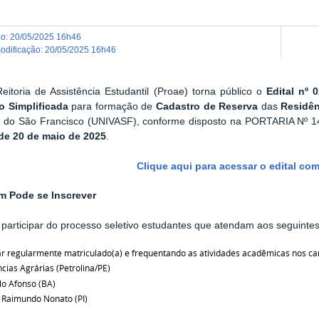
do
:
20/05/2025 16h46
modificação
:
20/05/2025 16h46
eitoria de Assistência Estudantil (Proae) torna público o
Edital nº 
o Simplificada
para formação de
Cadastro de Reserva
das
Residên
e do São Francisco (UNIVASF), conforme disposto na PORTARIA N
 de 20 de maio de 2025
.
Clique aqui para acessar o edital co
 Pode se Inscrever
articipar do processo seletivo estudantes que atendam aos seguintes 
ar regularmente matriculado(a) e frequentando as atividades acadêmicas nos ca
ncias Agrárias (Petrolina/PE)
lo Afonso (BA)
 Raimundo Nonato (PI)