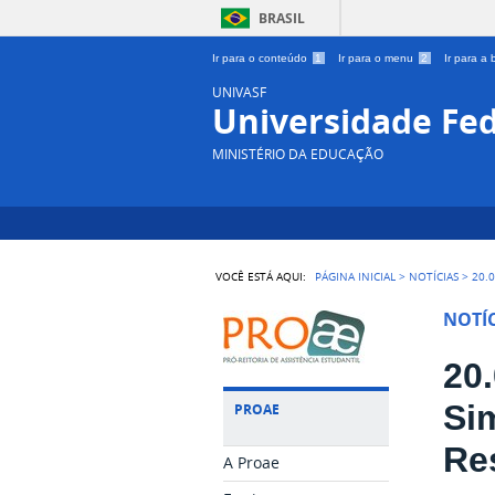
BRASIL
Ir para o conteúdo
1
Ir para o menu
2
Ir para a
UNIVASF
Universidade Fed
MINISTÉRIO DA EDUCAÇÃO
VOCÊ ESTÁ AQUI:
PÁGINA INICIAL
>
NOTÍCIAS
>
20.
NOTÍC
20.
Si
PROAE
Re
A Proae