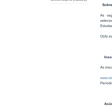
Sobre
As vag
seleci
Estudan
O(A) e
Insc
As insc
www.si
Períod
Acúm