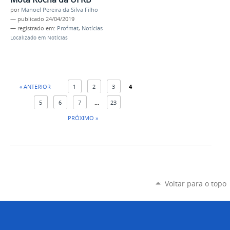
por
Manoel Pereira da Silva Filho
—
publicado
24/04/2019
— registrado em:
Profmat
,
Notícias
Localizado em
Notícias
« ANTERIOR
1
2
3
4
5
6
7
...
23
PRÓXIMO »
Voltar para o topo