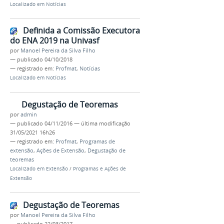
Localizado em
Notícias
Definida a Comissão Executora
do ENA 2019 na Univasf
por
Manoel Pereira da Silva Filho
—
publicado
04/10/2018
— registrado em:
Profmat
,
Notícias
Localizado em
Notícias
Degustação de Teoremas
por
admin
—
publicado
04/11/2016
—
última modificação
31/05/2021 16h26
— registrado em:
Profmat
,
Programas de
extensão
,
Ações de Extensão
,
Degustação de
teoremas
Localizado em
Extensão
/
Programas e Ações de
Extensão
Degustação de Teoremas
por
Manoel Pereira da Silva Filho
—
publicado
22/03/2017