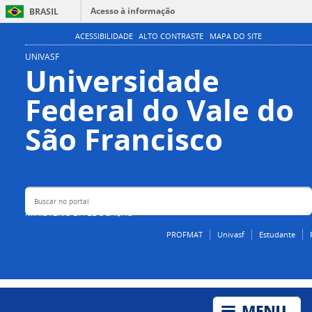
Acesso à informação
BRASIL
Participe
ACESSIBILIDADE
ALTO CONTRASTE
MAPA DO SITE
Serviços
UNIVASF
Universidade
Legislação
Federal do Vale do
Canais
Buscar no portal
São Francisco
MINISTÉRIO DA EDUCAÇÃO
PROFMAT
Univasf
Estudante