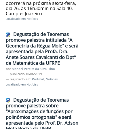
ocorrerá na próxima sexta-feira,
dia 26, às 16h30min na Sala 40,
Campus Juazeiro.
Localizado em
Notícias
Degustação de Teoremas
promove palestra intitulada "A
Geometria da Régua Mole" e será
apresentada pela Profa. Dra.
Anete Soares Cavalcanti do Dptº
de Matemática da UFRPE
por
Manoel Pereira da Silva Filho
—
publicado
10/06/2019
— registrado em:
Profmat
,
Notícias
Localizado em
Notícias
Degustação de Teoremas
promove palestra sobre
"Aproximações de funções por
polinômios ortogonais" e será
apresentada pelo Prof. Dr. Adson
Mota Rocha da UFRB