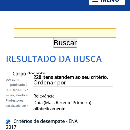
RESULTADO DA BUSCA
Corpo docente
228
itens atendem ao seu critério.
por
admin
Ordenar por
—
publicado
26/08/2016
—
última modificação
05/03/2026 17h44
Relevância
— registrado em:
Corpo docente
,
Profmat
,
Professores
Data (mais Recente Primeiro)
Localizado em
Mestrado Profissional em Matemática
alfabeticamente
Critérios de desempate - ENA
2017