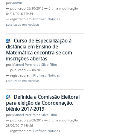
por
admin
—
publicado
03/10/2016
—
última modificação
04/11/2016 17h34
— registrado em:
Profmat
,
Notícias
Localizado em
Notícias
Curso de Especialização à
distância em Ensino de
Matemática encontra-se com
inscrições abertas
por
Manoel Pereira da Silva Filho
—
publicado
22/10/2018
— registrado em:
Profmat
,
Notícias
Localizado em
Notícias
Definida a Comissão Eleitoral
para eleição da Coordenação,
biênio 2017-2019
por
Manoel Pereira da Silva Filho
—
publicado
25/09/2017
—
última modificação
25/09/2017 16h26
— registrado em:
Profmat
,
Notícias