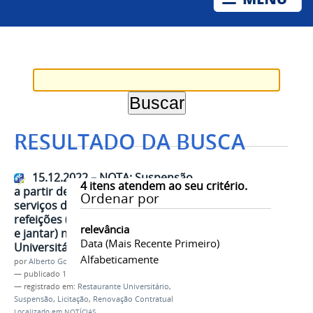
RESULTADO DA BUSCA
15.12.2022 – NOTA: Suspensão,
4
itens atendem ao seu critério.
a partir de 16/12/2022, dos
Ordenar por
serviços de fornecimento de
refeições (café da manhã, almoço
relevância
e jantar) nos Restaurantes
Data (mais Recente Primeiro)
Universitários da Univasf
Alfabeticamente
por
Alberto Gomes Cardoso
—
publicado
15/12/2022
— registrado em:
Restaurante Universitário
,
Suspensão
,
Licitação
,
Renovação Contratual
Localizado em
NOTÍCIAS