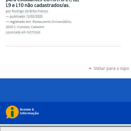
L9 e L10 não cadastrados/as.
por
Rodrigo de Brito Franco
—
publicado
12/02/2020
— registrado em:
Restaurante Universitário
,
2020.1
,
Cotistas
,
Cadastro
Localizado em
NOTÍCIAS
Voltar para o topo