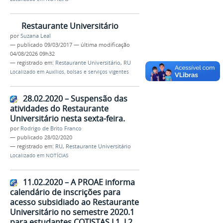
Restaurante Universitário
por
Suzana Leal
—
publicado
09/03/2017
—
última modificação
04/08/2026 09h32
— registrado em:
Restaurante Universitário
,
RU
Localizado em
Auxílios, bolsas e serviços vigentes
28.02.2020 – Suspensão das
atividades do Restaurante
Universitário nesta sexta-feira.
por
Rodrigo de Brito Franco
—
publicado
28/02/2020
— registrado em:
RU
,
Restaurante Universitário
Localizado em
NOTÍCIAS
11.02.2020 – A PROAE informa
calendário de inscrições para
acesso subsidiado ao Restaurante
Universitário no semestre 2020.1
para estudantes COTISTAS L1, L2,