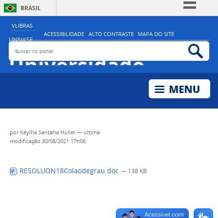
BRASIL
Simplifique!
VLIBRAS
ACESSIBILIDADE
ALTO CONTRASTE
MAPA DO SITE
Comunica BR
UNIVASF
Buscar no portal
Bus
MINISTÉRIO DA EDUCAÇÃO
Participe
Universidade
Acesso à informação
Federal do Vale do
Legislação
São Francisco
Canais
por
Keylha Santana Hüller
—
última
modificação
30/08/2021 17h06
RESOLUON18Colaodegrau.doc
— 138 KB