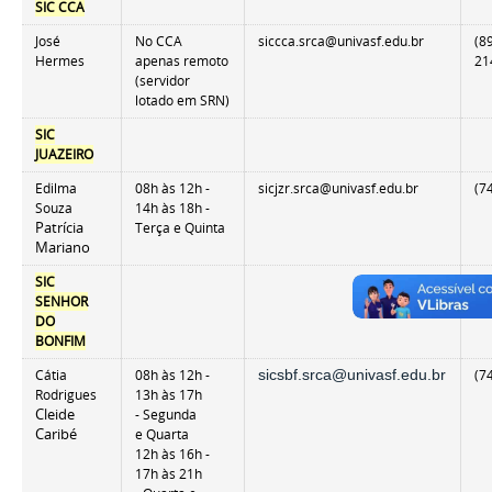
SIC CCA
José
No CCA
siccca.srca@univasf.edu.br
(8
Hermes
apenas remoto
21
(servidor
lotado em SRN)
SIC
JUAZEIRO
Edilma
08h às 12h -
sicjzr.srca@univasf.edu.br
(7
Souza
14h às 18h -
Patrícia
Terça e Quinta
Mariano
SIC
SENHOR
DO
BONFIM
Cátia
08h às 12h -
sicsbf.srca@univasf.edu.br
(7
Rodrigues
13h às 17h
Cleide
- Segunda
Caribé
e Quarta
12h às 16h -
17h às 21h