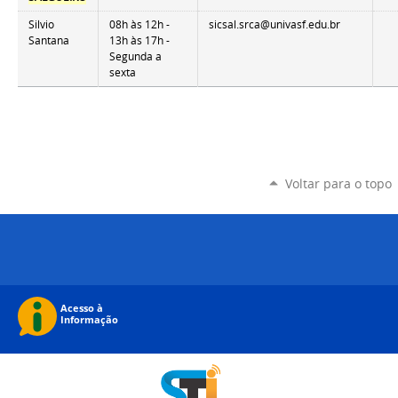
Silvio
08h às 12h -
sicsal.srca@univasf.edu.br
Santana
13h às 17h -
Segunda a
sexta
Voltar para o topo