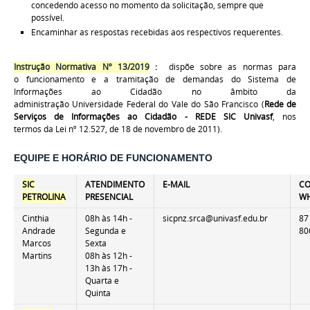
concedendo acesso no momento da solicitação, sempre que
possível.
Encaminhar as respostas recebidas aos respectivos requerentes.
Instrução Normativa Nº 13/2019
:
dispõe sobre as
normas para
o funcionamento e a tramitação de demandas do Sistema de
Informações ao Cidadão no âmbito da
administração Universidade Federal do Vale do São Francisco (
Rede de
Serviços de Informações ao Cidadão - REDE SIC Univasf
, nos
termos da Lei nº 12.527, de 18 de novembro de 2011).
EQUIPE E HORÁRIO DE FUNCIONAMENTO
SIC
ATENDIMENTO
E-MAIL
C
PETROLINA
PRESENCIAL
W
Cinthia
08h às 14h -
sicpnz.srca@univasf.edu.br
87
Andrade
Segunda e
80
Marcos
Sexta
Martins
08h às 12h -
13h às 17h -
Quarta e
Quinta