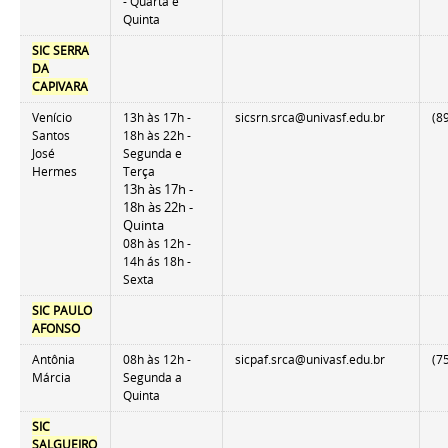
- Quarta e
Quinta
SIC SERRA
DA
CAPIVARA
Venício
13h às 17h -
sicsrn.srca@univasf.edu.br
(8
Santos
18h às 22h -
José
Segunda e
Hermes
Terça
13h às 17h -
18h às 22h -
Quinta
08h às 12h -
14h ás 18h -
Sexta
SIC PAULO
AFONSO
Antônia
08h às 12h -
sicpaf.srca@univasf.edu.br
(7
Márcia
Segunda a
Quinta
SIC
SALGUEIRO