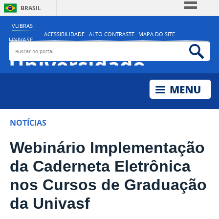
BRASIL
Simplifique!
VLIBRAS
ACESSIBILIDADE
ALTO CONTRASTE
MAPA DO SITE
Comunica BR
UNIVASF
Buscar no portal
Bus
MINISTÉRIO DA EDUCAÇÃO
Participe
Universidade
Acesso à informação
Federal do Vale do
Legislação
São Francisco
Canais
NOTÍCIAS
Webinário Implementação
da Caderneta Eletrônica
nos Cursos de Graduação
da Univasf