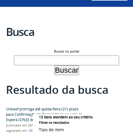
Busca
Buscar no portal
Resultado da busca
Univasf prorroga até quinta-feira (21) prazo
para Confirmação da Permanência na Lista de
13
itens atendem ao seu critério.
Espera (CPLE) do Sisu 2019
Filtrar os resultados
publicado
em 20/02/2019
Tipo de item
registrado em:
SRCA
,
Sisu
,
Sisu 2019
,
Lista de Espera
,