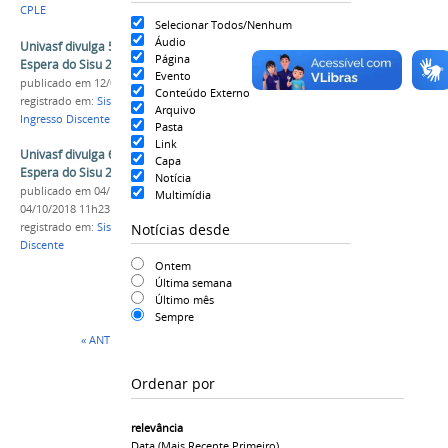
CPLE
Selecionar Todos/Nenhum
Áudio
Univasf divulga 5ª Convocação da Lista de
Página
Espera do Sisu 2018
Evento
publicado
em 12/09/2018
Conteúdo Externo
registrado em:
Sisu 2018
,
CPLE
,
SRCA
,
PS-ICG 2018
,
Arquivo
Ingresso Discente
Pasta
Link
Univasf divulga 6ª Convocação da Lista de
Capa
Espera do Sisu 2018
Notícia
publicado
em 04/10/2018
—
última modificação
em
Multimídia
04/10/2018 11h23
Notícias desde
registrado em:
Sisu
,
CPLE
,
PS-ICG 2018
,
Ingresso
Discente
Ontem
Última semana
Último mês
Sempre
« ANTERIOR
1
2
Ordenar por
relevância
Data (mais Recente Primeiro)