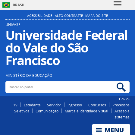
BRASIL
Simplifique!
ACESSIBILIDADE
ALTO CONTRASTE
MAPA DO SITE
Comunica BR
UNIVASF
Universidade Federal
Participe
do Vale do São
Acesso à informação
Legislação
Francisco
Canais
MINISTÉRIO DA EDUCAÇÃO
Buscar no portal
Bus
Covid-
19
Estudante
Servidor
Ingresso
Concursos
Processos
Seletivos
Comunicação
Marca e Identidade Visual
Acesso a
sistemas