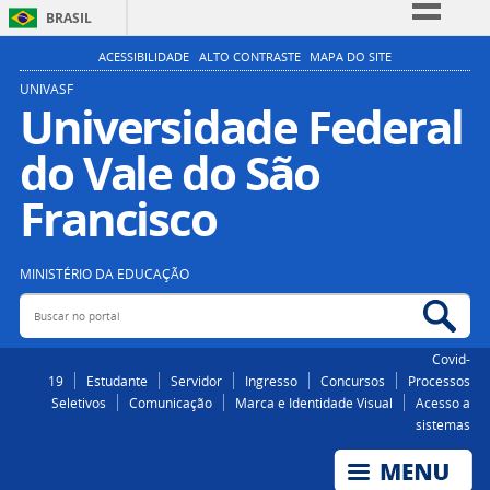
BRASIL
Simplifique!
ACESSIBILIDADE
ALTO CONTRASTE
MAPA DO SITE
Comunica BR
UNIVASF
Universidade Federal
Participe
do Vale do São
Acesso à informação
Legislação
Francisco
Canais
MINISTÉRIO DA EDUCAÇÃO
Buscar no portal
Bus
Covid-
19
Estudante
Servidor
Ingresso
Concursos
Processos
Seletivos
Comunicação
Marca e Identidade Visual
Acesso a
sistemas