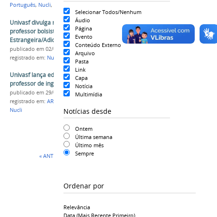
Português
,
Nucli
,
Seleção
,
Edital
Selecionar Todos/Nenhum
Áudio
Univasf divulga resultado final da seleção para
Página
professor bolsista de Português como Língua
Evento
Estrangeira/Adicional
Conteúdo Externo
publicado
em 02/04/2018
Arquivo
registrado em:
Nucli
,
IsF
,
Seleção
Pasta
Link
Univasf lança edital de processo seletivo para
Capa
professor de inglês
Notícia
publicado
em 29/08/2023
Multimídia
registrado em:
ARI
,
Internacionalização
,
IsF
,
Seleção
,
Notícias desde
Nucli
Ontem
Última semana
Último mês
Sempre
« ANTERIOR
1
2
Ordenar por
Relevância
Data (mais Recente Primeiro)