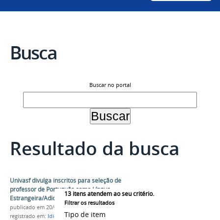
Busca
Buscar no portal
Resultado da busca
Univasf divulga inscritos para seleção de
professor de Português como Língua
13
itens atendem ao seu critério.
Estrangeira/Adicional
Filtrar os resultados
publicado
em 20/03/2018
Tipo de item
registrado em:
Idiomas sem Fronteiras
,
IsF
,