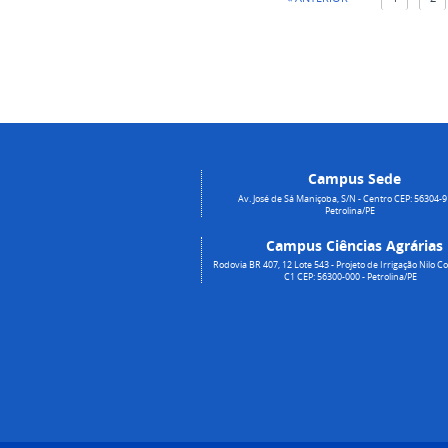
Campus Sede
Av. José de Sá Maniçoba, S/N - Centro CEP: 56304-9
Petrolina/PE
Campus Ciências Agrárias
Rodovia BR 407, 12 Lote 543 - Projeto de Irrigação Nilo Co
C1 CEP: 56300-000 - Petrolina/PE