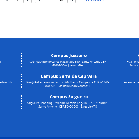
Campus Juazeiro
17 -
Avenida Antonio Carlos Magalhães, 510 - Santo Antônio CEP:
Rua Toma
48902-300 - Juazeiro/BA
Santos
Campus Serra da Capivara
elho - S/N
Rua João Ferreira dos Santos, S/N, Bairro Campestre CEP: 64770-
Avenida da 
000, S/N - São Raimundo Nonato/PI
Campus Salgueiro
Salgueiro Shopping - Avenida Antônio Angelim, 570 - 2º andar -
Santo Antônio - CEP: 56000-000 - Salgueiro/PE