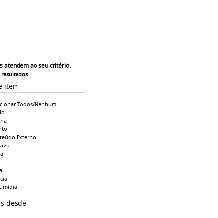
s atendem ao seu critério.
s resultados
e item
ecionar Todos/Nenhum
io
ina
nto
teúdo Externo
uivo
ta
k
a
cia
timídia
as desde