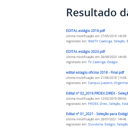
Resultado d
EDITAL estágio 2019.pdf
última modificação
em 27/05/2019 14h39
registrado em:
WebTV Caatinga
,
Seleção
,
E
EDITAL estágio 2023.pdf
última modificação
em 26/09/2023 14h38
registrado em:
TV Caatinga
,
Estágio
edital estagio oficina 2018 - Final.pdf
última modificação
em 21/06/2018 11h08
registrado em:
Campus Juazeiro
,
Engenhar
Edital n° 02_2019.PROEX.DIREX - Seleç
última modificação
em 12/02/2019 09h03
registrado em:
PROEX
,
Direx
,
Seleção
,
Está
Edital nº 01_2021 - Seleção para Estág
última modificação
em 28/07/2021 14h46
registrado em:
Ouvidoria
,
Estágio
,
Seleção