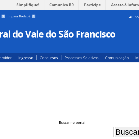
Simplifique!
Comunica BR
Participe
Acesso à infor
a
3
Ir para Rodapé
4
ACESS
al do Vale do São Francisco
ervidor
Ingresso
Concursos
Processos Seletivos
Comunicação
Ma
Buscar no portal