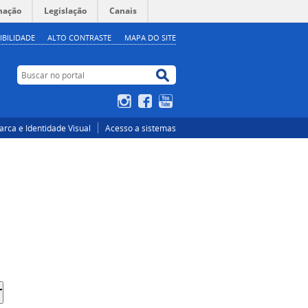
mação
Legislação
Canais
IBILIDADE
ALTO CONTRASTE
MAPA DO SITE
Buscar no portal
Buscar no portal
Instagram
Facebook
YouTube
rca e Identidade Visual
Acesso a sistemas