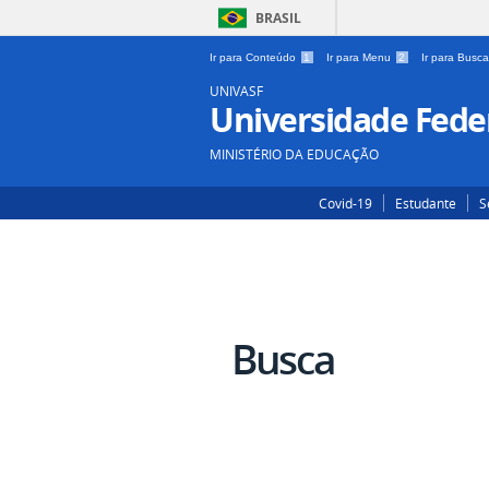
BRASIL
Ir para Conteúdo
1
Ir para Menu
2
Ir para Busc
UNIVASF
Universidade Feder
MINISTÉRIO DA EDUCAÇÃO
Covid-19
Estudante
S
Busca