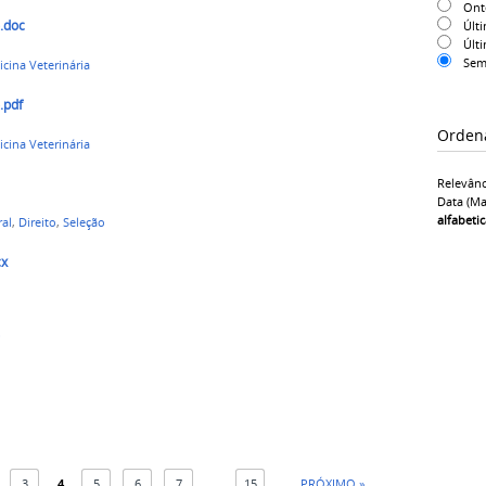
On
.doc
Últ
Últ
Sem
cina Veterinária
.pdf
Orden
cina Veterinária
Relevânc
Data (ma
alfabeti
al
,
Direito
,
Seleção
cx
3
4
5
6
7
...
15
PRÓXIMO »