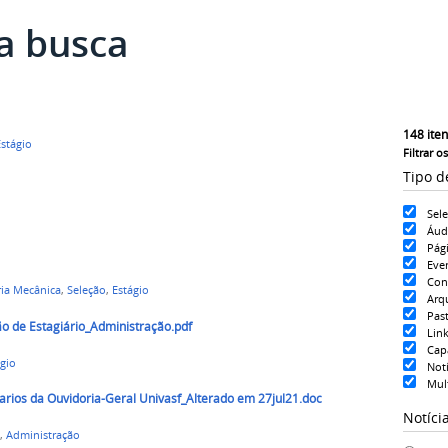
a busca
148
iten
stágio
Filtrar o
Tipo d
Sel
Áud
Pág
Eve
Con
ia Mecânica
,
Seleção
,
Estágio
Arq
Pas
ão de Estagiário_Administração.pdf
Lin
Cap
gio
Notí
Mul
iarios da Ouvidoria-Geral Univasf_Alterado em 27jul21.doc
Notíci
,
Administração