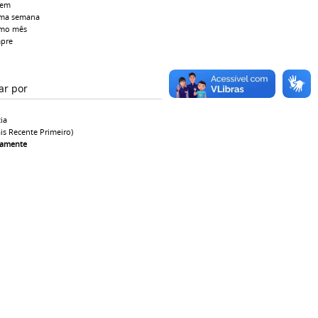
tem
ima semana
imo mês
pre
ar por
ia
is Recente Primeiro)
camente