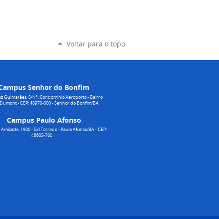
Voltar para o topo
Campus Senhor do Bonfim
z Guimarães, S/N°, Condomínio Aeroporto - Bairro
 Dumont - CEP: 48970-000 - Senhor do Bonfim/BA
Campus Paulo Afonso
Amizade, 1900 - Sal Torrado - Paulo Afonso/BA - CEP:
48605-780