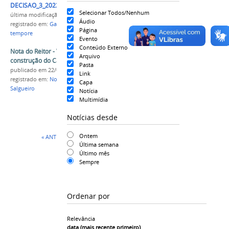
DECISAO_3_2023_CONUNI1963008623599175671.pdf
Selecionar Todos/Nenhum
última modificação
em 02/02/2023 11h39
Áudio
registrado em:
Gabinete
,
Reitoria
,
Gestão pro
Página
tempore
Evento
Conteúdo Externo
Nota do Reitor - Viabilização de terreno para a
Arquivo
construção do Campus sede de Salgueiro
Pasta
publicado
em 22/09/2021
Link
registrado em:
Nota
,
Reitoria
,
Gabinete
,
Campus
Capa
Salgueiro
Notícia
Multimídia
Notícias desde
Ontem
« ANTERIOR
1
2
Última semana
Último mês
Sempre
Ordenar por
Relevância
data (mais recente primeiro)