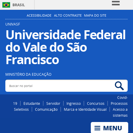
BRASIL
Simplifique!
ACESSIBILIDADE
ALTO CONTRASTE
MAPA DO SITE
Comunica BR
UNIVASF
Universidade Federal
Participe
do Vale do São
Acesso à informação
Legislação
Francisco
Canais
MINISTÉRIO DA EDUCAÇÃO
Buscar no portal
Bus
Covid-
19
Estudante
Servidor
Ingresso
Concursos
Processos
Seletivos
Comunicação
Marca e Identidade Visual
Acesso a
sistemas