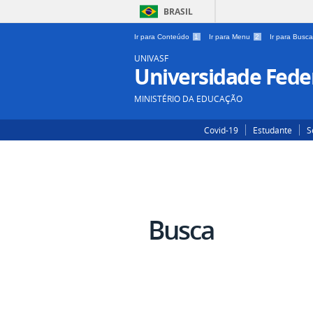
BRASIL
Ir para Conteúdo
1
Ir para Menu
2
Ir para Busc
UNIVASF
Universidade Feder
MINISTÉRIO DA EDUCAÇÃO
Covid-19
Estudante
S
Busca