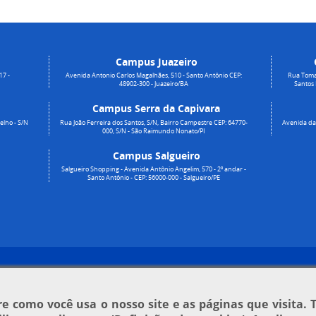
Campus Juazeiro
17 -
Avenida Antonio Carlos Magalhães, 510 - Santo Antônio CEP:
Rua Toma
48902-300 - Juazeiro/BA
Santos
Campus Serra da Capivara
elho - S/N
Rua João Ferreira dos Santos, S/N, Bairro Campestre CEP: 64770-
Avenida da 
000, S/N - São Raimundo Nonato/PI
Campus Salgueiro
Salgueiro Shopping - Avenida Antônio Angelim, 570 - 2º andar -
Santo Antônio - CEP: 56000-000 - Salgueiro/PE
 como você usa o nosso site e as páginas que visita. 