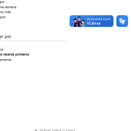
tem
ima semana
imo mês
pre
ar por
ia
is recente primeiro)
camente
Voltar para o topo