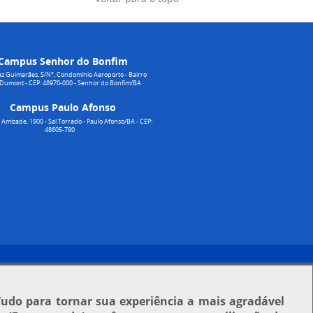
Campus Senhor do Bonfim
z Guimarães, S/N°, Condomínio Aeroporto - Bairro
 Dumont - CEP: 48970-000 - Senhor do Bonfim/BA
Campus Paulo Afonso
Amizade, 1900 - Sal Torrado - Paulo Afonso/BA - CEP:
48605-780
Tudo para tornar sua experiência a mais agradável