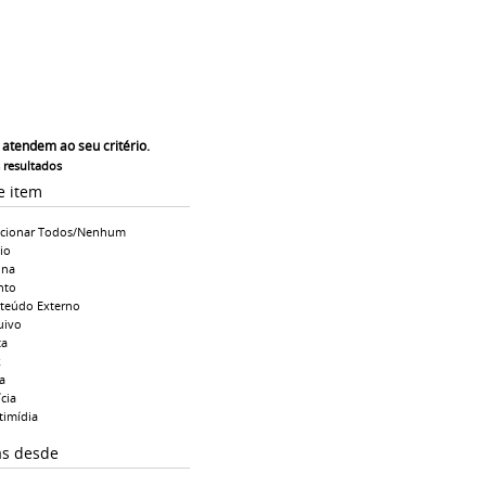
 atendem ao seu critério.
s resultados
e item
ecionar Todos/Nenhum
io
ina
nto
teúdo Externo
uivo
ta
k
a
cia
timídia
as desde