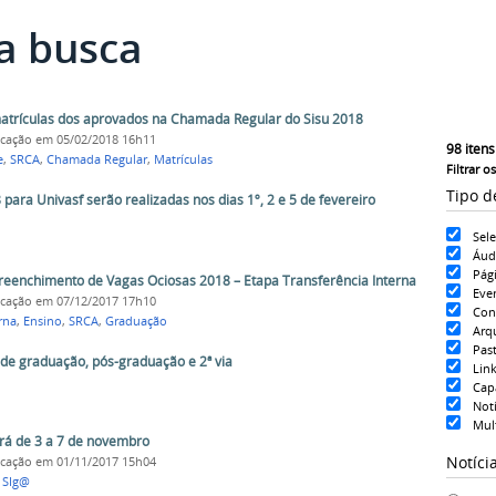
a busca
 matrículas dos aprovados na Chamada Regular do Sisu 2018
icação
em 05/02/2018 16h11
98
itens
e
,
SRCA
,
Chamada Regular
,
Matrículas
Filtrar o
Tipo d
para Univasf serão realizadas nos dias 1º, 2 e 5 de fevereiro
Sel
Áud
Pág
Preenchimento de Vagas Ociosas 2018 – Etapa Transferência Interna
Eve
icação
em 07/12/2017 17h10
Con
rna
,
Ensino
,
SRCA
,
Graduação
Arq
Pas
 de graduação, pós-graduação e 2ª via
Lin
Cap
Notí
Mul
rá de 3 a 7 de novembro
Notíci
icação
em 01/11/2017 15h04
,
SIg@