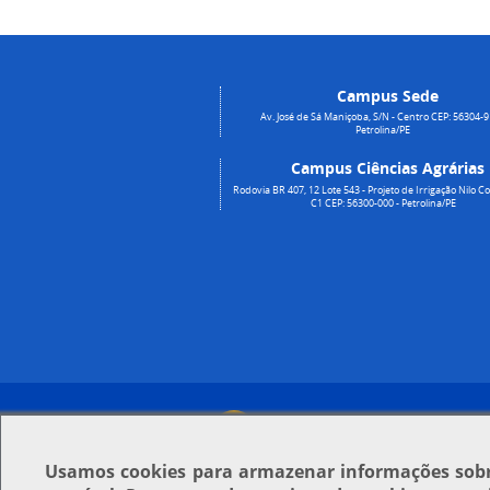
Campus Sede
Av. José de Sá Maniçoba, S/N - Centro CEP: 56304-9
Petrolina/PE
Campus Ciências Agrárias
Rodovia BR 407, 12 Lote 543 - Projeto de Irrigação Nilo Co
C1 CEP: 56300-000 - Petrolina/PE
Usamos
cookies
para armazenar informações sobre