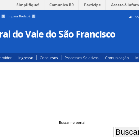
Simplifique!
Comunica BR
Participe
Acesso à infor
a
3
Ir para Rodapé
4
ACESS
al do Vale do São Francisco
ervidor
Ingresso
Concursos
Processos Seletivos
Comunicação
Ma
Buscar no portal