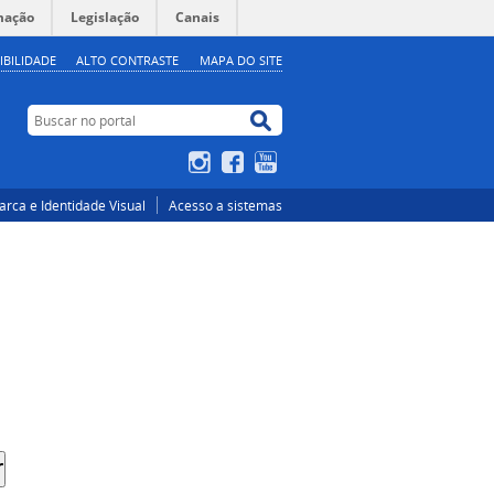
mação
Legislação
Canais
IBILIDADE
ALTO CONTRASTE
MAPA DO SITE
Buscar no portal
Buscar no portal
Instagram
Facebook
YouTube
rca e Identidade Visual
Acesso a sistemas