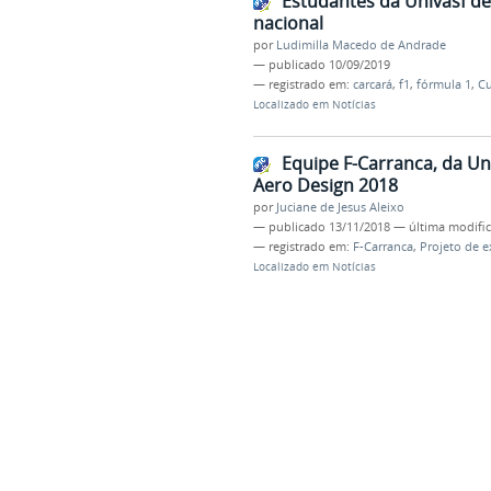
Estudantes da Univasf d
nacional
por
Ludimilla Macedo de Andrade
—
publicado
10/09/2019
— registrado em:
carcará
,
f1
,
fórmula 1
,
Cu
Localizado em
Notícias
Equipe F-Carranca, da Uni
Aero Design 2018
por
Juciane de Jesus Aleixo
—
publicado
13/11/2018
—
última modifi
— registrado em:
F-Carranca
,
Projeto de 
Localizado em
Notícias