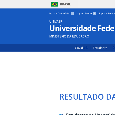
BRASIL
Ir para Conteúdo
1
Ir para Menu
2
Ir para Busc
UNIVASF
Universidade Feder
MINISTÉRIO DA EDUCAÇÃO
Covid-19
Estudante
S
RESULTADO D