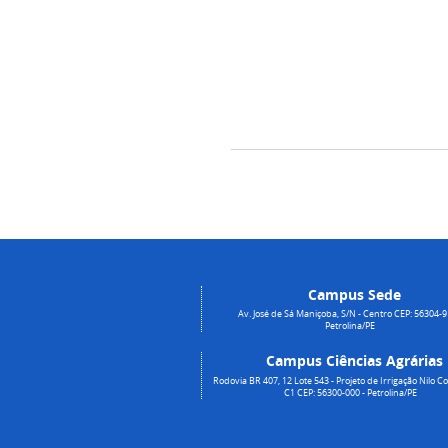
Campus Sede
Av. José de Sá Maniçoba, S/N - Centro CEP: 56304-9
Petrolina/PE
Campus Ciências Agrárias
Rodovia BR 407, 12 Lote 543 - Projeto de Irrigação Nilo Co
C1 CEP: 56300-000 - Petrolina/PE