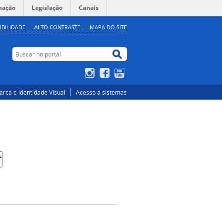
mação
Legislação
Canais
IBILIDADE
ALTO CONTRASTE
MAPA DO SITE
Buscar no portal
Buscar no portal
Instagram
Facebook
YouTube
rca e Identidade Visual
Acesso a sistemas