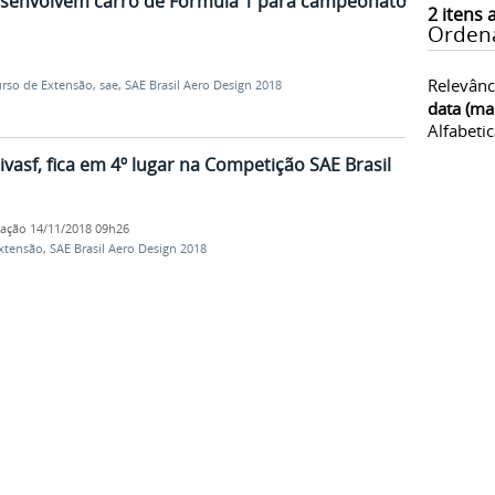
esenvolvem carro de Fórmula 1 para campeonato
2
itens 
Orden
Relevânc
rso de Extensão
,
sae
,
SAE Brasil Aero Design 2018
data (ma
Alfabeti
vasf, fica em 4º lugar na Competição SAE Brasil
cação
14/11/2018 09h26
extensão
,
SAE Brasil Aero Design 2018