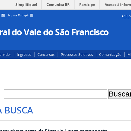
Simplifique!
Comunica BR
Participe
Acesso à infor
a
3
Ir para Rodapé
4
ACESS
al do Vale do São Francisco
ervidor
Ingresso
Concursos
Processos Seletivos
Comunicação
Ma
A BUSCA