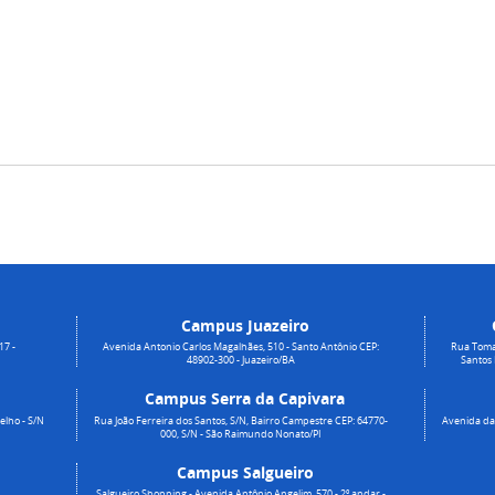
Campus Juazeiro
17 -
Avenida Antonio Carlos Magalhães, 510 - Santo Antônio CEP:
Rua Toma
48902-300 - Juazeiro/BA
Santos
Campus Serra da Capivara
elho - S/N
Rua João Ferreira dos Santos, S/N, Bairro Campestre CEP: 64770-
Avenida da 
000, S/N - São Raimundo Nonato/PI
Campus Salgueiro
Salgueiro Shopping - Avenida Antônio Angelim, 570 - 2º andar -