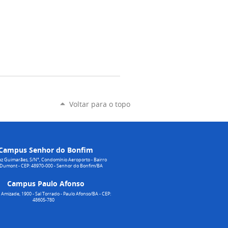
Voltar para o topo
Campus Senhor do Bonfim
z Guimarães, S/N°, Condomínio Aeroporto - Bairro
 Dumont - CEP: 48970-000 - Senhor do Bonfim/BA
Campus Paulo Afonso
Amizade, 1900 - Sal Torrado - Paulo Afonso/BA - CEP:
48605-780