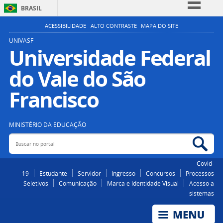
BRASIL
Simplifique!
ACESSIBILIDADE
ALTO CONTRASTE
MAPA DO SITE
Comunica BR
UNIVASF
Universidade Federal
Participe
do Vale do São
Acesso à informação
Legislação
Francisco
Canais
MINISTÉRIO DA EDUCAÇÃO
Buscar no portal
Bus
Covid-
19
Estudante
Servidor
Ingresso
Concursos
Processos
Seletivos
Comunicação
Marca e Identidade Visual
Acesso a
sistemas