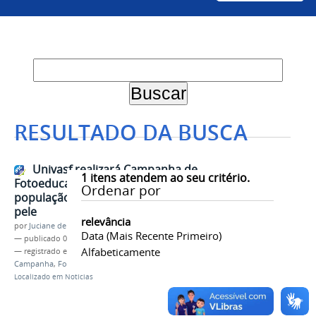
RESULTADO DA BUSCA
Univasf realizará Campanha de
1
itens atendem ao seu critério.
Fotoeducação para conscientizar
Ordenar por
população sobre cuidados com a
pele
relevância
por
Juciane de Jesus Aleixo
Data (mais Recente Primeiro)
—
publicado
06/12/2018
Alfabeticamente
— registrado em:
Campus Sede
,
Farmácia
,
Campanha
,
Fotoeducação
,
Dezembro Laranja
Localizado em
Notícias