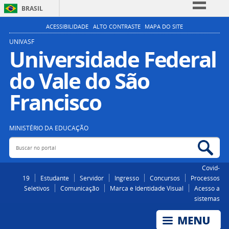
BRASIL
Simplifique!
ACESSIBILIDADE
ALTO CONTRASTE
MAPA DO SITE
Comunica BR
UNIVASF
Universidade Federal
Participe
do Vale do São
Acesso à informação
Legislação
Francisco
Canais
MINISTÉRIO DA EDUCAÇÃO
Buscar no portal
Bus
Covid-
19
Estudante
Servidor
Ingresso
Concursos
Processos
Seletivos
Comunicação
Marca e Identidade Visual
Acesso a
sistemas