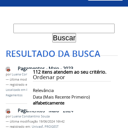
RESULTADO DA BUSCA
Pagamentos - Maio - 2023
112
itens atendem ao seu critério.
por
Luana Constantino Souza
Ordenar por
—
última modificação
05/06/2023 10h22
— registrado em:
Univasf
,
PROGEST
Relevância
Localizado em
Progest
/
Acompanhamento -
Pagamentos
Data (mais Recente Primeiro)
alfabeticamente
Pagamentos - Maio - 2024
por
Luana Constantino Souza
—
última modificação
19/06/2024 16h42
— registrado em:
Univasf
,
PROGEST