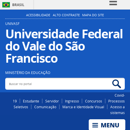
BRASIL
Simplifique!
ACESSIBILIDADE
ALTO CONTRASTE
MAPA DO SITE
Comunica BR
UNIVASF
Universidade Federal
Participe
do Vale do São
Acesso à informação
Legislação
Francisco
Canais
MINISTÉRIO DA EDUCAÇÃO
Buscar no portal
Bus
Covid-
19
Estudante
Servidor
Ingresso
Concursos
Processos
Seletivos
Comunicação
Marca e Identidade Visual
Acesso a
sistemas