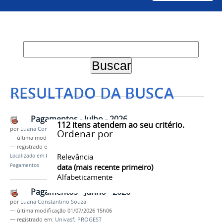
RESULTADO DA BUSCA
Pagamentos - Julho - 2026
112
itens atendem ao seu critério.
por
Luana Constantino Souza
Ordenar por
—
última modificação
04/08/2026 11h00
— registrado em:
Univasf
,
PROGEST
Relevância
Localizado em
Progest
/
Acompanhamento -
Pagamentos
data (mais recente primeiro)
Alfabeticamente
Pagamentos - Junho - 2026
por
Luana Constantino Souza
—
última modificação
01/07/2026 15h06
— registrado em:
Univasf
,
PROGEST