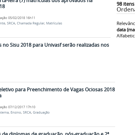
rta-feira (7) matrículas dos aprovados na
98
itens
18
Orden
cação
05/02/2018 16h11
Relevânc
ente
,
SRCA
,
Chamada Regular
,
Matrículas
data (ma
Alfabeti
 no Sisu 2018 para Univasf serão realizadas nos
eletivo para Preenchimento de Vagas Ociosas 2018
a
cação
07/12/2017 17h10
nterna
,
Ensino
,
SRCA
,
Graduação
es de diplomas de graduação, pós-graduação e 2ª