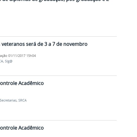
I
 veteranos será de 3 a 7 de novembro
cação
01/11/2017 15h04
CA
,
SIg@
 Controle Acadêmico
Secretarias
,
SRCA
 Controle Acadêmico