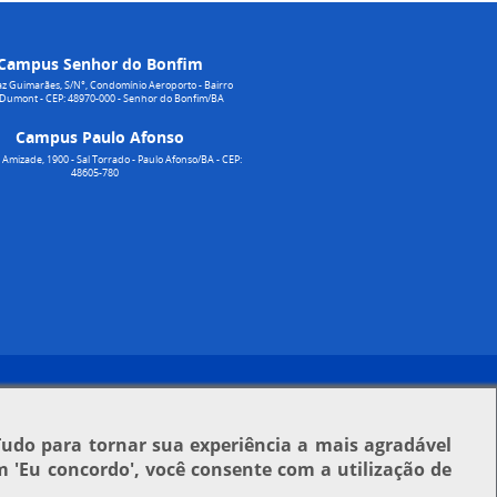
Campus Senhor do Bonfim
z Guimarães, S/N°, Condomínio Aeroporto - Bairro
 Dumont - CEP: 48970-000 - Senhor do Bonfim/BA
Campus Paulo Afonso
Amizade, 1900 - Sal Torrado - Paulo Afonso/BA - CEP:
48605-780
Tudo para tornar sua experiência a mais agradável
em
'Eu concordo'
, você consente com a utilização de