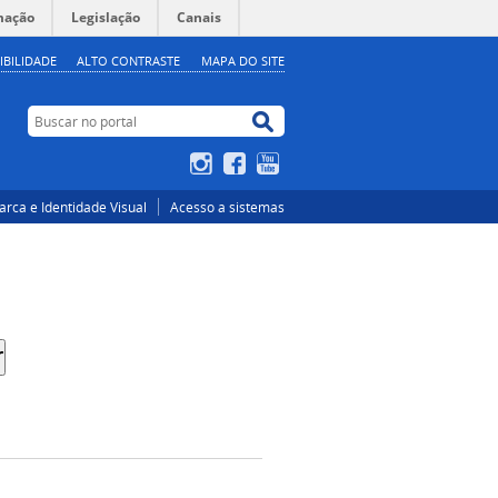
mação
Legislação
Canais
IBILIDADE
ALTO CONTRASTE
MAPA DO SITE
Buscar no portal
Buscar no portal
Instagram
Facebook
YouTube
rca e Identidade Visual
Acesso a sistemas