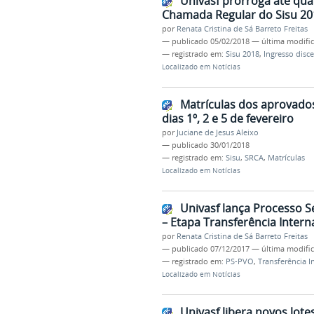
Univasf prorroga até qua
Chamada Regular do Sisu 20
por
Renata Cristina de Sá Barreto Freitas
—
publicado
05/02/2018
—
última modifi
— registrado em:
Sisu 2018
,
Ingresso disc
Localizado em
Notícias
Matrículas dos aprovados
dias 1º, 2 e 5 de fevereiro
por
Juciane de Jesus Aleixo
—
publicado
30/01/2018
— registrado em:
Sisu
,
SRCA
,
Matrículas
Localizado em
Notícias
Univasf lança Processo S
– Etapa Transferência Intern
por
Renata Cristina de Sá Barreto Freitas
—
publicado
07/12/2017
—
última modifi
— registrado em:
PS-PVO
,
Transferência I
Localizado em
Notícias
Univasf libera novos lot