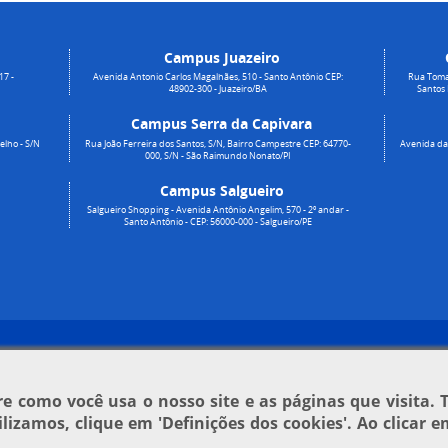
Campus Juazeiro
17 -
Avenida Antonio Carlos Magalhães, 510 - Santo Antônio CEP:
Rua Toma
48902-300 - Juazeiro/BA
Santos
Campus Serra da Capivara
elho - S/N
Rua João Ferreira dos Santos, S/N, Bairro Campestre CEP: 64770-
Avenida da 
000, S/N - São Raimundo Nonato/PI
Campus Salgueiro
Salgueiro Shopping - Avenida Antônio Angelim, 570 - 2º andar -
Santo Antônio - CEP: 56000-000 - Salgueiro/PE
 como você usa o nosso site e as páginas que visita. 
tilizamos, clique em
'Definições dos cookies'
. Ao clicar 