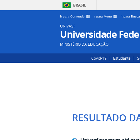
BRASIL
Ir para Conteúdo
1
Ir para Menu
2
Ir para Busc
UNIVASF
Universidade Feder
MINISTÉRIO DA EDUCAÇÃO
Covid-19
Estudante
S
RESULTADO D