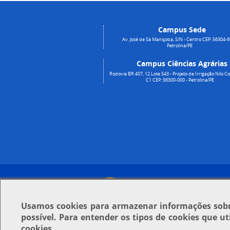
Campus Sede
Av. José de Sá Maniçoba, S/N - Centro CEP: 56304-9
Petrolina/PE
Campus Ciências Agrárias
Rodovia BR 407, 12 Lote 543 - Projeto de Irrigação Nilo Co
C1 CEP: 56300-000 - Petrolina/PE
Usamos
cookies
para armazenar informações sobre
possível. Para entender os tipos de cookies que u
cookies.