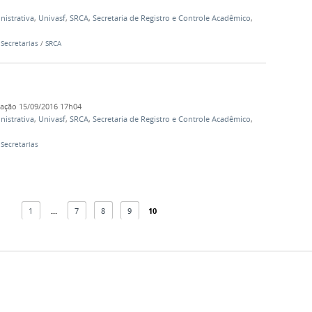
istrativa
,
Univasf
,
SRCA
,
Secretaria de Registro e Controle Acadêmico
,
/
Secretarias
/
SRCA
cação
15/09/2016 17h04
istrativa
,
Univasf
,
SRCA
,
Secretaria de Registro e Controle Acadêmico
,
/
Secretarias
1
...
7
8
9
10