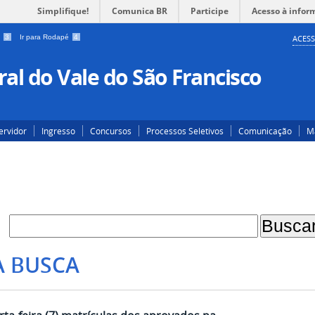
Simplifique!
Comunica BR
Participe
Acesso à infor
a
3
Ir para Rodapé
4
ACESS
al do Vale do São Francisco
ervidor
Ingresso
Concursos
Processos Seletivos
Comunicação
Ma
A BUSCA