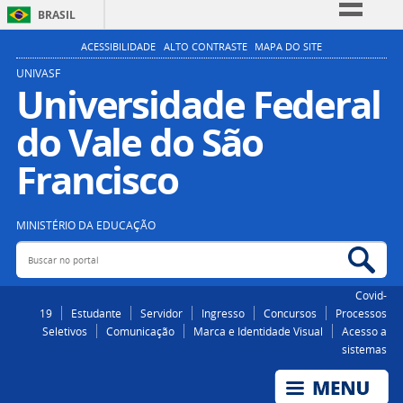
BRASIL
Simplifique!
ACESSIBILIDADE
ALTO CONTRASTE
MAPA DO SITE
Comunica BR
UNIVASF
Universidade Federal
Participe
do Vale do São
Acesso à informação
Legislação
Francisco
Canais
MINISTÉRIO DA EDUCAÇÃO
Buscar no portal
Bus
Covid-
19
Estudante
Servidor
Ingresso
Concursos
Processos
Seletivos
Comunicação
Marca e Identidade Visual
Acesso a
sistemas