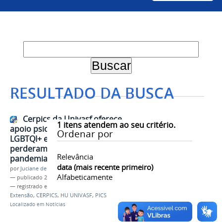
RESULTADO DA BUSCA
Cerpics da Univasf oferece
1
itens atendem ao seu critério.
apoio psicológico à população
Ordenar por
LGBTQI+ e a pessoas que
perderam entes queridos na
Relevância
pandemia
data (mais recente primeiro)
por
Juciane de Jesus Aleixo
Alfabeticamente
—
publicado
22/10/2020
— registrado em:
terapia
,
psicólogo
,
luto
,
LGBT
,
Extensão
,
CERPICS
,
HU UNIVASF
,
PICS
Localizado em
Notícias