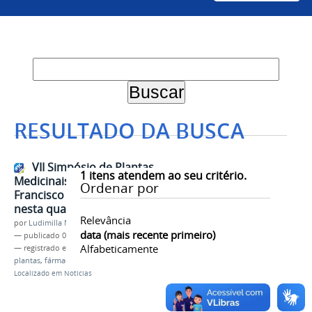
RESULTADO DA BUSCA
VII Simpósio de Plantas
1
itens atendem ao seu critério.
Medicinais do Vale do São
Ordenar por
Francisco (Plamevasf) terá início
nesta quarta-feira (4)
Relevância
por
Ludimilla Macedo de Andrade
data (mais recente primeiro)
—
publicado
02/09/2019
Alfabeticamente
— registrado em:
plantas medicinais
,
Simpósio
,
plantas
,
fármacia
Localizado em
Notícias