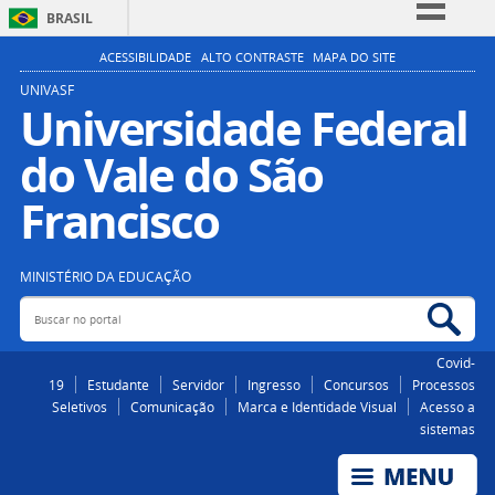
BRASIL
Simplifique!
ACESSIBILIDADE
ALTO CONTRASTE
MAPA DO SITE
Comunica BR
UNIVASF
Universidade Federal
Participe
do Vale do São
Acesso à informação
Legislação
Francisco
Canais
MINISTÉRIO DA EDUCAÇÃO
Buscar no portal
Bus
Covid-
19
Estudante
Servidor
Ingresso
Concursos
Processos
Seletivos
Comunicação
Marca e Identidade Visual
Acesso a
sistemas