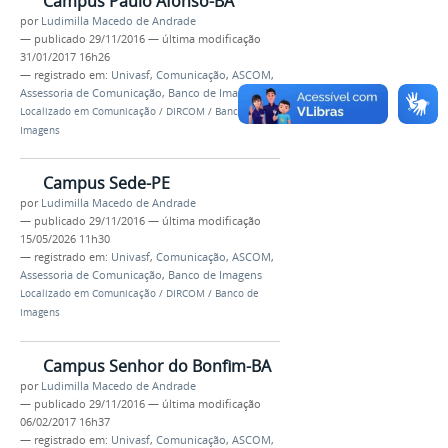
Campus Paulo Afonso-BA
por
Ludimilla Macedo de Andrade
—
publicado
29/11/2016
—
última modificação
31/01/2017 16h26
— registrado em:
Univasf
,
Comunicação
,
ASCOM
,
Assessoria de Comunicação
,
Banco de Imagens
Localizado em
Comunicação
/
DIRCOM
/
Banco de
Imagens
Campus Sede-PE
por
Ludimilla Macedo de Andrade
—
publicado
29/11/2016
—
última modificação
15/05/2026 11h30
— registrado em:
Univasf
,
Comunicação
,
ASCOM
,
Assessoria de Comunicação
,
Banco de Imagens
Localizado em
Comunicação
/
DIRCOM
/
Banco de
Imagens
Campus Senhor do Bonfim-BA
por
Ludimilla Macedo de Andrade
—
publicado
29/11/2016
—
última modificação
06/02/2017 16h37
— registrado em:
Univasf
,
Comunicação
,
ASCOM
,