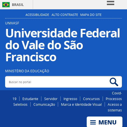
BRASIL
Simplifique!
ACESSIBILIDADE
ALTO CONTRASTE
MAPA DO SITE
Comunica BR
UNIVASF
Universidade Federal
Participe
do Vale do São
Acesso à informação
Legislação
Francisco
Canais
MINISTÉRIO DA EDUCAÇÃO
Buscar no portal
Bus
Covid-
19
Estudante
Servidor
Ingresso
Concursos
Processos
Seletivos
Comunicação
Marca e Identidade Visual
Acesso a
sistemas