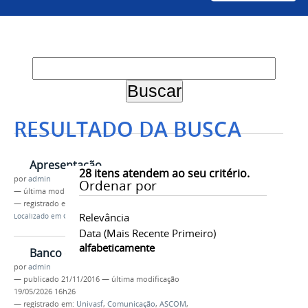
RESULTADO DA BUSCA
Apresentação
28
itens atendem ao seu critério.
por
admin
Ordenar por
—
última modificação
10/01/2017 11h35
— registrado em:
Univasf
,
Comunicação
Relevância
Localizado em
Comunicação
/
DIRCOM
Data (mais Recente Primeiro)
alfabeticamente
Banco de Imagens
por
admin
—
publicado
21/11/2016
—
última modificação
19/05/2026 16h26
— registrado em:
Univasf
,
Comunicação
,
ASCOM
,