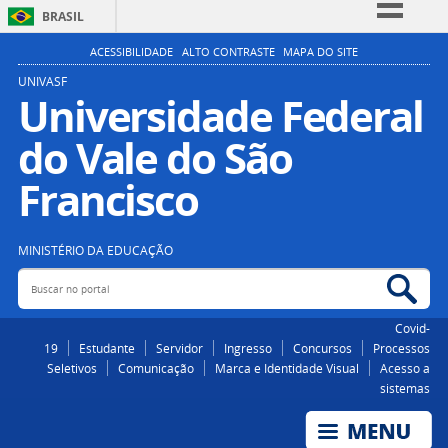
BRASIL
Simplifique!
ACESSIBILIDADE
ALTO CONTRASTE
MAPA DO SITE
Comunica BR
UNIVASF
Universidade Federal
Participe
do Vale do São
Acesso à informação
Legislação
Francisco
Canais
MINISTÉRIO DA EDUCAÇÃO
Buscar no portal
Bus
Covid-
19
Estudante
Servidor
Ingresso
Concursos
Processos
Seletivos
Comunicação
Marca e Identidade Visual
Acesso a
sistemas