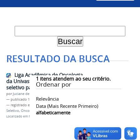
RESULTADO DA BUSCA
Liga Acadêmica de Oncologia
1
itens atendem ao seu critério.
da Univasf realiza processo
Ordenar por
seletivo para novos membros
por
Juciane de Jesus Aleixo
Relevância
—
publicado
17/11/2021
— registrado em:
Liga Acadêmica
Data (mais Recente Primeiro)
,
Processo
Seletivo
,
Oncologia
,
Oncoliga
,
Saúde
alfabeticamente
Localizado em
Notícias