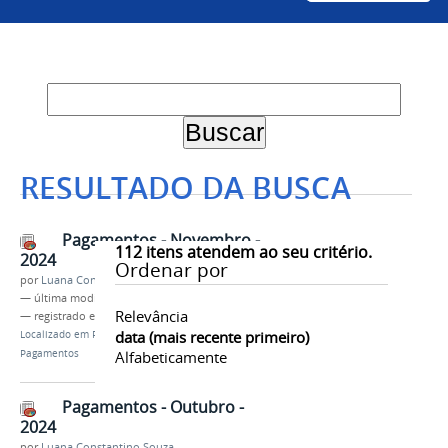
RESULTADO DA BUSCA
Pagamentos - Novembro -
112
itens atendem ao seu critério.
2024
Ordenar por
por
Luana Constantino Souza
—
última modificação
04/12/2024 09h50
Relevância
— registrado em:
Univasf
,
PROGEST
data (mais recente primeiro)
Localizado em
Progest
/
Acompanhamento -
Pagamentos
Alfabeticamente
Pagamentos - Outubro -
2024
por
Luana Constantino Souza