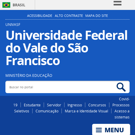
BRASIL
Simplifique!
ACESSIBILIDADE
ALTO CONTRASTE
MAPA DO SITE
Comunica BR
UNIVASF
Universidade Federal
Participe
do Vale do São
Acesso à informação
Legislação
Francisco
Canais
MINISTÉRIO DA EDUCAÇÃO
Buscar no portal
Bus
Covid-
19
Estudante
Servidor
Ingresso
Concursos
Processos
Seletivos
Comunicação
Marca e Identidade Visual
Acesso a
sistemas