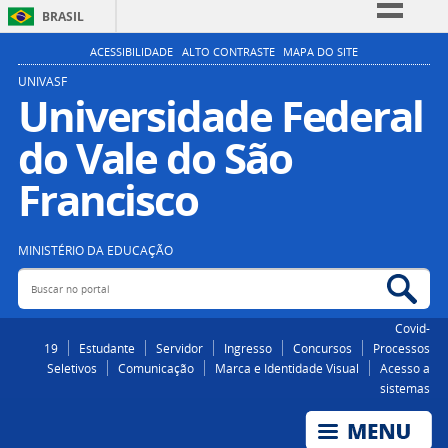
BRASIL
Simplifique!
ACESSIBILIDADE
ALTO CONTRASTE
MAPA DO SITE
Comunica BR
UNIVASF
Universidade Federal
Participe
do Vale do São
Acesso à informação
Legislação
Francisco
Canais
MINISTÉRIO DA EDUCAÇÃO
Buscar no portal
Bus
Covid-
19
Estudante
Servidor
Ingresso
Concursos
Processos
Seletivos
Comunicação
Marca e Identidade Visual
Acesso a
sistemas