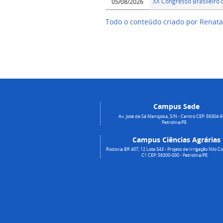
XX Congresso Brasileiro d
05/08/2026
Todo o conteúdo criado por Renata 
Campus Sede
Av. José de Sá Maniçoba, S/N - Centro CEP: 56304-9
Petrolina/PE
Campus Ciências Agrárias
Rodovia BR 407, 12 Lote 543 - Projeto de Irrigação Nilo Co
C1 CEP: 56300-000 - Petrolina/PE