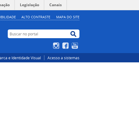
mação
Legislação
Canais
IBILIDADE
ALTO CONTRASTE
MAPA DO SITE
Buscar no portal
Buscar no portal
Instagram
Facebook
YouTube
rca e Identidade Visual
Acesso a sistemas