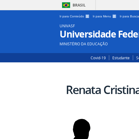
BRASIL
Ir para Conteúdo
1
Ir para Menu
2
Ir para Busc
UNIVASF
Universidade Feder
MINISTÉRIO DA EDUCAÇÃO
Covid-19
Estudante
S
Renata Cristin