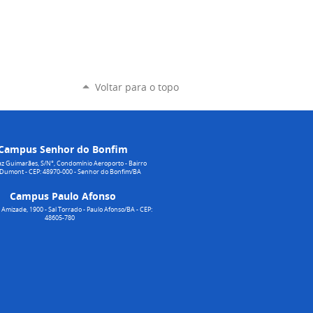
Voltar para o topo
Campus Senhor do Bonfim
z Guimarães, S/N°, Condomínio Aeroporto - Bairro
 Dumont - CEP: 48970-000 - Senhor do Bonfim/BA
Campus Paulo Afonso
Amizade, 1900 - Sal Torrado - Paulo Afonso/BA - CEP:
48605-780