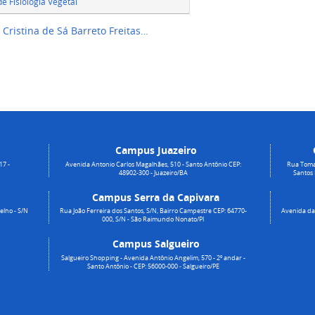
e Fisiologia Vegetal
Cristina de Sá Barreto Freitas…
Campus Juazeiro
17 -
Avenida Antonio Carlos Magalhães, 510 - Santo Antônio CEP:
Rua Toma
48902-300 - Juazeiro/BA
Santos
Campus Serra da Capivara
elho - S/N
Rua João Ferreira dos Santos, S/N, Bairro Campestre CEP: 64770-
Avenida da 
000, S/N - São Raimundo Nonato/PI
Campus Salgueiro
Salgueiro Shopping - Avenida Antônio Angelim, 570 - 2º andar -
Santo Antônio - CEP: 56000-000 - Salgueiro/PE