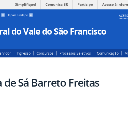
Simplifique!
Comunica BR
Participe
Acesso à infor
a
3
Ir para Rodapé
4
ACESS
al do Vale do São Francisco
ervidor
Ingresso
Concursos
Processos Seletivos
Comunicação
Ma
a de Sá Barreto Freitas