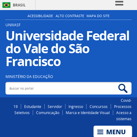
BRASIL
Simplifique!
ACESSIBILIDADE
ALTO CONTRASTE
MAPA DO SITE
Comunica BR
UNIVASF
Universidade Federal
Participe
do Vale do São
Acesso à informação
Legislação
Francisco
Canais
MINISTÉRIO DA EDUCAÇÃO
Buscar no portal
Bus
Covid-
19
Estudante
Servidor
Ingresso
Concursos
Processos
Seletivos
Comunicação
Marca e Identidade Visual
Acesso a
sistemas