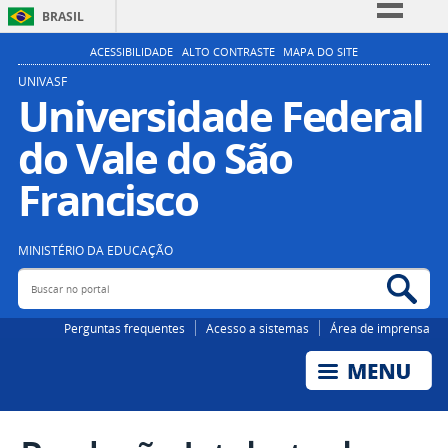
BRASIL
Simplifique!
ACESSIBILIDADE
ALTO CONTRASTE
MAPA DO SITE
Comunica BR
UNIVASF
Universidade Federal
Participe
do Vale do São
Acesso à informação
Legislação
Francisco
Canais
MINISTÉRIO DA EDUCAÇÃO
Buscar no portal
Bus
Perguntas frequentes
Acesso a sistemas
Área de imprensa