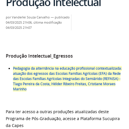
Produção Intelectual
por
Vanderlei Souza Carvalho
—
publicado
04/03/2025 21h06,
última modificação
04/03/2025 21h07
Produção Intelectual_Egressos
Pedagogia da alternância na educação profissional contextualizada:
atuação dos egressos das Escolas Famílias Agrícolas (EFA) da Rede
das Escolas Famílias Agrícolas Integradas do Semiárido (REFAISA) -
Tiago Pereira da Costa, Hélder Ribeiro Freitas, Cristiane Moraes
Marinho
Para ter acesso a outras produções atualizadas deste
Programa de Pós-Graduação, acesse a Plataforma Sucupira
da Capes