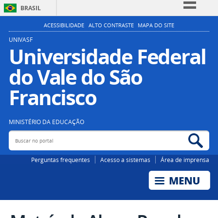
BRASIL
Simplifique!
ACESSIBILIDADE
ALTO CONTRASTE
MAPA DO SITE
Comunica BR
UNIVASF
Universidade Federal
Participe
do Vale do São
Acesso à informação
Legislação
Francisco
Canais
MINISTÉRIO DA EDUCAÇÃO
Buscar no portal
Bus
Perguntas frequentes
Acesso a sistemas
Área de imprensa