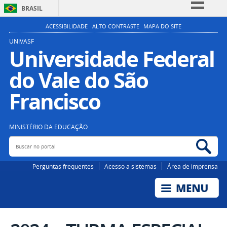
BRASIL
Simplifique!
ACESSIBILIDADE
ALTO CONTRASTE
MAPA DO SITE
Comunica BR
UNIVASF
Universidade Federal
Participe
do Vale do São
Acesso à informação
Legislação
Francisco
Canais
MINISTÉRIO DA EDUCAÇÃO
Buscar no portal
Bus
Perguntas frequentes
Acesso a sistemas
Área de imprensa