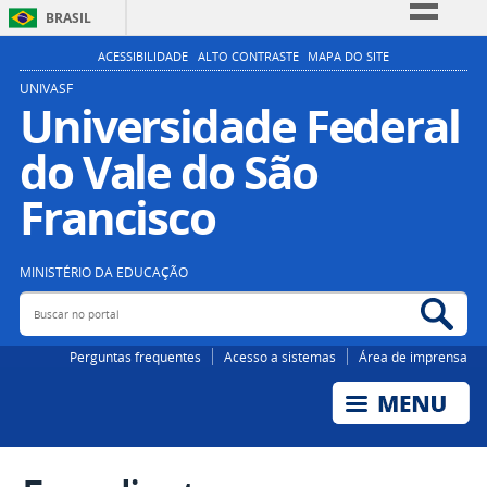
BRASIL
Simplifique!
ACESSIBILIDADE
ALTO CONTRASTE
MAPA DO SITE
Comunica BR
UNIVASF
Universidade Federal
Participe
do Vale do São
Acesso à informação
Legislação
Francisco
Canais
MINISTÉRIO DA EDUCAÇÃO
Buscar no portal
Bus
Perguntas frequentes
Acesso a sistemas
Área de imprensa