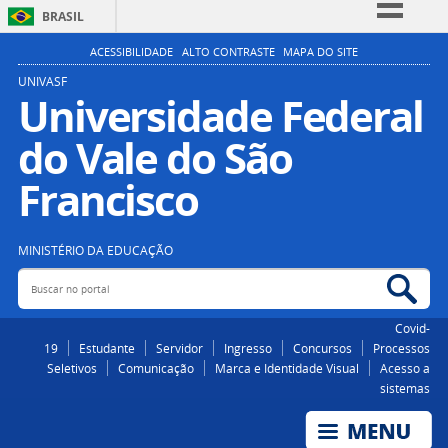
BRASIL
Simplifique!
ACESSIBILIDADE
ALTO CONTRASTE
MAPA DO SITE
Comunica BR
UNIVASF
Universidade Federal
Participe
do Vale do São
Acesso à informação
Legislação
Francisco
Canais
MINISTÉRIO DA EDUCAÇÃO
Buscar no portal
Bus
Covid-
19
Estudante
Servidor
Ingresso
Concursos
Processos
Seletivos
Comunicação
Marca e Identidade Visual
Acesso a
sistemas